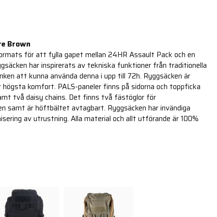
te Brown
rmats för att fylla gapet mellan 24HR Assault Pack och en
yggsäcken har inspirerats av tekniska funktioner från traditionella
anken att kunna använda denna i upp till 72h. Ryggsäcken är
 högsta komfort. PALS-paneler finns på sidorna och toppficka
amt två daisy chains. Det finns två fästöglor för
en samt är höftbältet avtagbart. Ryggsäcken har invändiga
isering av utrustning. Alla material och allt utförande är 100%