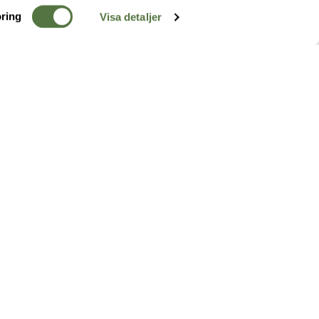
ring
Visa detaljer
TERRÄNG
FÖLJ OSS
ss
k
r & Inspiration
arhet
a tjänster