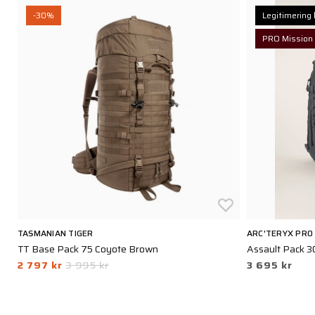
-30%
Legitimering 
PRO Mission
TASMANIAN TIGER
ARC'TERYX PRO
TT Base Pack 75 Coyote Brown
Assault Pack 3
2 797 kr
3 995 kr
3 695 kr