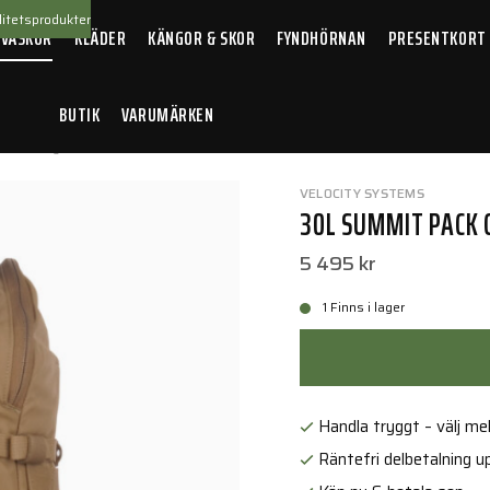
itetsprodukter
 VÄSKOR
KLÄDER
KÄNGOR & SKOR
FYNDHÖRNAN
PRESENTKORT
BUTIK
VARUMÄRKEN
Pack Coyote Brown
VELOCITY SYSTEMS
30L SUMMIT PACK
5 495 kr
1 Finns i lager
Handla tryggt – välj mell
Räntefri delbetalning up