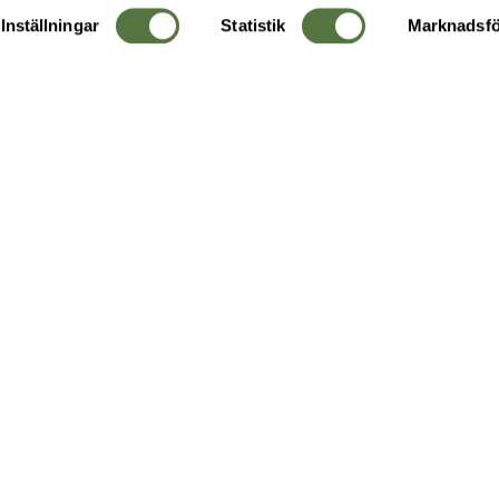
Inställningar
Statistik
Marknadsfö
KUNDTJÄNST
OM 
Ångra order
Om o
Företagskund
Buti
g
Kontakta oss
Guide
Köpvillkor
Hållb
Personuppgiftspolicy
Ledig
Returer & byten
FAQ - Vanliga frågor
Recensera