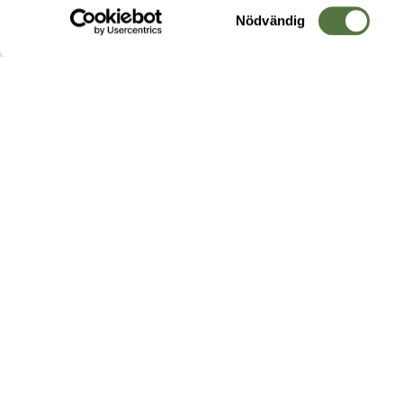
Samtyckesval
Nödvändig
Hos oss hittar du produkter av högsta kvalitet från ledande
leverantörer i branschen. I vårt utbud hittar du allt ifrån
kängor,
ryggsäckar
och skalplagg till
utrustning
för fält, sjukvård, övnin
och
vapentillbehör
, för att bara nämna ett urval av våra drygt
20 000 produkter.