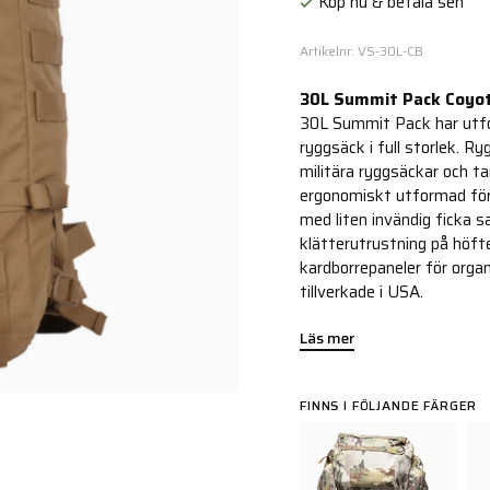
Köp nu & betala sen
Artikelnr: VS-30L-CB
30L Summit Pack Coyo
30L Summit Pack har utfo
ryggsäck i full storlek. R
militära ryggsäckar och t
ergonomiskt utformad för
med liten invändig ficka s
klätterutrustning på höft
kardborrepaneler för organ
tillverkade i USA.
Läs mer
FINNS I FÖLJANDE FÄRGER