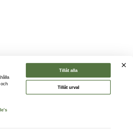
Tillåt alla
hålla
e och
Tillåt urval
r
le's