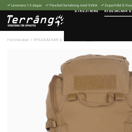
Leverans 1-3 dagar
Flexibel betalning med SVEA
Expertråd & Kval
UTRUSTNING
RYGGSÄCKAR &
Förstasidan
/
RYGGSÄCKAR & VÄSKOR
/
Ryggsäckar
/
30L Summit 