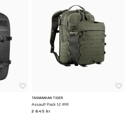
TASMANIAN TIGER
TA
Assault Pack 12 IRR
Mi
2 645 kr
3