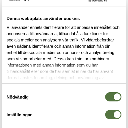
FINNS I FÖLJANDE FÄRGER
Denna webbplats använder cookies
Vi använder enhetsidentifierare för att anpassa innehållet och
annonserna till användarna, tillhandahålla funktioner för
sociala medier och analysera vår trafik. Vi vidarebefordrar
även sådana identifierare och annan information från din
enhet till de sociala medier och annons- och analysföretag
som vi samarbetar med. Dessa kan i sin tur kombinera
BESKRIVNING
informationen med annan information som du har
tillhandahållit eller som de har samlat in när du har använt
deras tjänster. Insamling, delning och användning av
RECENSIONER
personuppgifter kan användas för personalisering av
annonser. Läs mer om
Google's Privacy Terms
.
Samtyckesval
OM VARUMÄRKET
Nödvändig
Inställningar
RYGGSÄCKAR