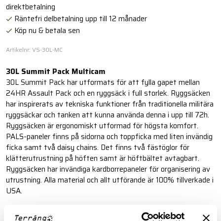
direktbetalning
Räntefri delbetalning upp till 12 månader
Köp nu & betala sen
Artikelnr: VS-30L-MC
30L Summit Pack Multicam
30L Summit Pack har utformats för att fylla gapet mellan
24HR Assault Pack och en ryggsäck i full storlek. Ryggsäcken
har inspirerats av tekniska funktioner från traditionella militära
ryggsäckar och tanken att kunna använda denna i upp till 72h.
Ryggsäcken är ergonomiskt utformad för högsta komfort.
PALS-paneler finns på sidorna och toppficka med liten invändig
ficka samt två daisy chains. Det finns två fästöglor för
klätterutrustning på höften samt är höftbältet avtagbart.
Ryggsäcken har invändiga kardborrepaneler för organisering av
utrustning. Alla material och allt utförande är 100% tillverkade i
USA.
Läs mer