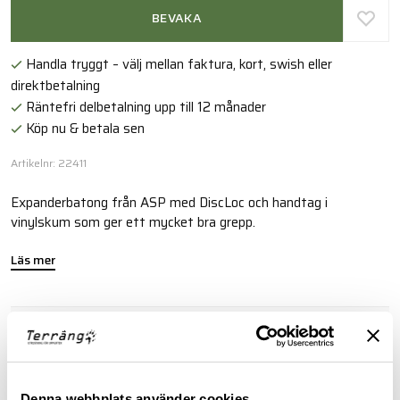
BEVAKA
Handla tryggt – välj mellan faktura, kort, swish eller
direktbetalning
Räntefri delbetalning upp till 12 månader
Köp nu & betala sen
Artikelnr: 22411
Expanderbatong från ASP med DiscLoc och handtag i
vinylskum som ger ett mycket bra grepp.
Läs mer
KÖPINFORMATION BATONGER
Batonger säljes endast till behörig personal mot uppvisande
av legitimation och förordnande från myndighet eller
Denna webbplats använder cookies