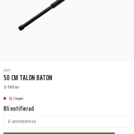
ASP
50 CM TALON BATON
3 195 kr
Ej i lager
Bli notifierad