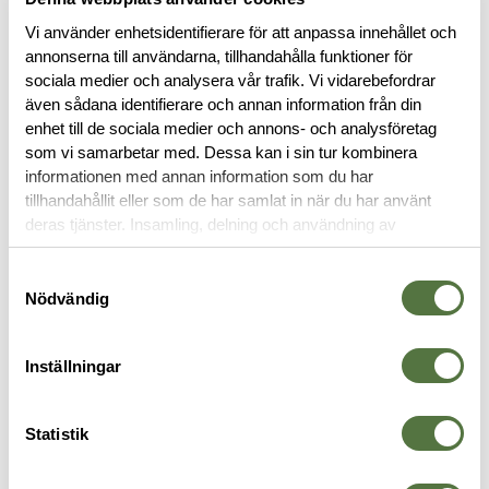
bevakningsföretag som gör att köparen har tillstånd att
bära/bruka batongen.
Vi använder enhetsidentifierare för att anpassa innehållet och
annonserna till användarna, tillhandahålla funktioner för
Skicka en kopia på förordnande och giltig legitimation till
sociala medier och analysera vår trafik. Vi vidarebefordrar
order@terrang.se
för att få din beställning behandlad.
även sådana identifierare och annan information från din
enhet till de sociala medier och annons- och analysföretag
som vi samarbetar med. Dessa kan i sin tur kombinera
BESKRIVNING
informationen med annan information som du har
tillhandahållit eller som de har samlat in när du har använt
deras tjänster. Insamling, delning och användning av
RECENSIONER
personuppgifter kan användas för personalisering av
annonser. Läs mer om
Google's Privacy Terms
.
Samtyckesval
OM VARUMÄRKET
Nödvändig
Inställningar
BATONGER
Statistik
Legitimering krävs
-49%