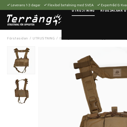
Leverans 1-3 dagar
Flexibel betalning med SVEA
Expertråd & Kval
UTRUSTNING
RYGGSÄCKAR &
Förstasidan
/
UTRUSTNING
/
Bärsystem
/
Västar & riggar
/
5.56 Hy