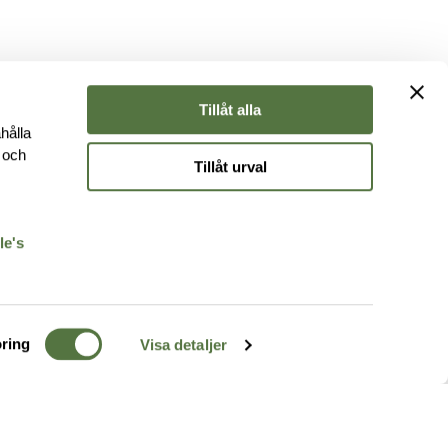
Tillåt alla
hålla
e och
Tillåt urval
r
le's
ring
Visa detaljer