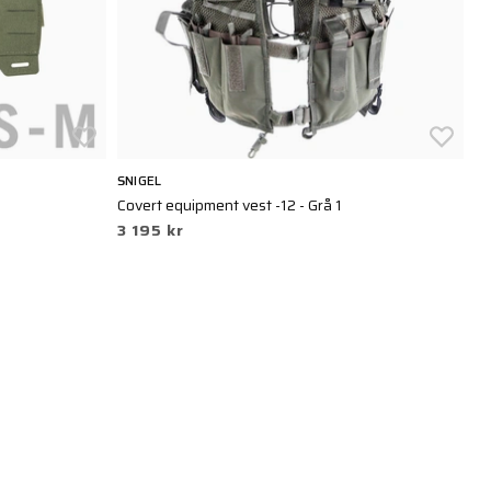
SNIGEL
VE
Covert equipment vest -12 - Grå 1
SC
3 195 kr
1