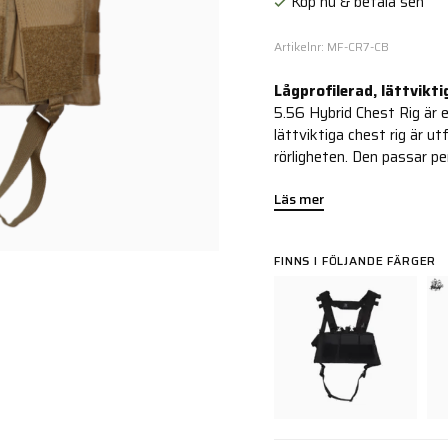
Köp nu & betala sen
Artikelnr: MF-CR7-CB
Lågprofilerad, lättvikti
5.56 Hybrid Chest Rig är e
lättviktiga chest rig är 
rörligheten. Den passar pe
Läs mer
FINNS I FÖLJANDE FÄRGER