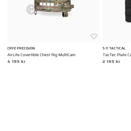
CRYE PRECISION
5.11 TACTICAL
AirLite Covertible Chest Rig MultiCam
TacTec Plate Ca
4 195 kr
2 195 kr