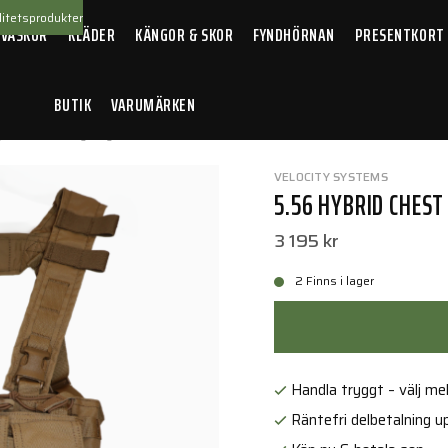
itetsprodukter
 VÄSKOR
KLÄDER
KÄNGOR & SKOR
FYNDHÖRNAN
PRESENTKORT
BUTIK
VARUMÄRKEN
brid Chest Rig Coyote Brown
VELOCITY SYSTEMS
5.56 HYBRID CHES
3 195 kr
2 Finns i lager
Handla tryggt – välj mell
Räntefri delbetalning up