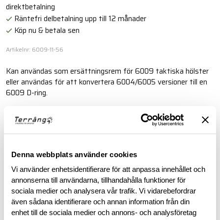
direktbetalning
Räntefri delbetalning upp till 12 månader
Köp nu & betala sen
Artikelnr: 6009-11-56
Kan användas som ersättningsrem för 6009 taktiska hölster
eller användas för att konvertera 6004/6005 versioner till en
6009 D-ring.
Läs mer
BESKRIVNING
Denna webbplats använder cookies
Vi använder enhetsidentifierare för att anpassa innehållet och
annonserna till användarna, tillhandahålla funktioner för
RECENSIONER
sociala medier och analysera vår trafik. Vi vidarebefordrar
även sådana identifierare och annan information från din
OM VARUMÄRKET
enhet till de sociala medier och annons- och analysföretag