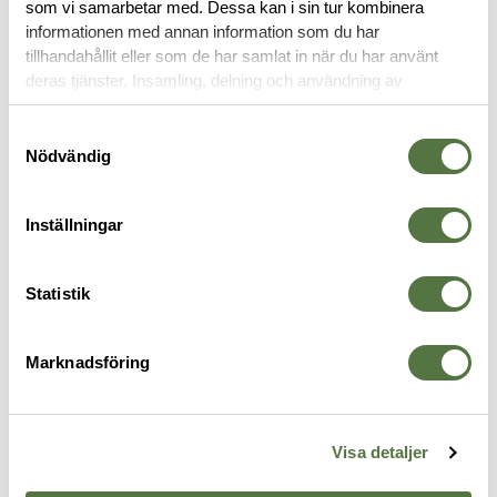
som vi samarbetar med. Dessa kan i sin tur kombinera
informationen med annan information som du har
tillhandahållit eller som de har samlat in när du har använt
HÖLSTERTILLBEHÖR
deras tjänster. Insamling, delning och användning av
personuppgifter kan användas för personalisering av
annonser. Läs mer om
Google's Privacy Terms
.
Samtyckesval
Nödvändig
Inställningar
Statistik
Marknadsföring
SAFARILAND
SNIGEL
S
QLS 19 QLS22 And Hardwear
50 mm buckle adapter set
H
395 kr
115 kr
2
Visa detaljer