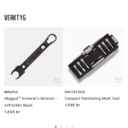
VERKTYG
MAGPUL
FIXITSTICKS
F
Magpul™ Armorer's Wrench –
Compact Ratcheting Multi Tool
2
1 235 kr
5
AR15/M4 Black
1 245 kr