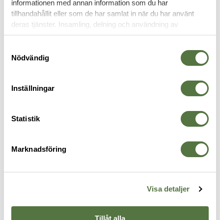
informationen med annan information som du har
tillhandahållit eller som de har samlat in när du har använt
VERKTYG
deras tjänster. Insamling, delning och användning av
personuppgifter kan användas för personalisering av
annonser. Läs mer om
Google's Privacy Terms
.
Samtyckesval
Nödvändig
Inställningar
Statistik
Marknadsföring
FIXITSTICKS
FIXITSTICKS
F
AR10 Pivot Pin Tool (.308)
60 inch lbs Torque Limiter
A
165 kr
599 kr
1
Visa detaljer
Tillåt alla