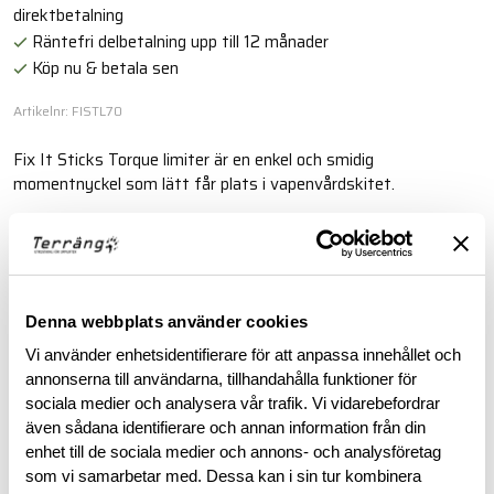
direktbetalning
Räntefri delbetalning upp till 12 månader
Köp nu & betala sen
Artikelnr: FISTL70
Fix It Sticks Torque limiter är en enkel och smidig
momentnyckel som lätt får plats i vapenvårdskitet.
Läs mer
BESKRIVNING
Denna webbplats använder cookies
Vi använder enhetsidentifierare för att anpassa innehållet och
annonserna till användarna, tillhandahålla funktioner för
RECENSIONER
sociala medier och analysera vår trafik. Vi vidarebefordrar
även sådana identifierare och annan information från din
OM VARUMÄRKET
enhet till de sociala medier och annons- och analysföretag
som vi samarbetar med. Dessa kan i sin tur kombinera