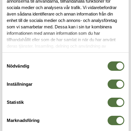
annonserna till användarna, tillhandahålla funktioner för
sociala medier och analysera vår trafik. Vi vidarebefordrar
även sådana identifierare och annan information från din
RECENSIONER
enhet till de sociala medier och annons- och analysföretag
som vi samarbetar med. Dessa kan i sin tur kombinera
OM VARUMÄRKET
informationen med annan information som du har
tillhandahållit eller som de har samlat in när du har använt
deras tjänster. Insamling, delning och användning av
personuppgifter kan användas för personalisering av
STRIDSBÄLTEN
annonser. Läs mer om
Google's Privacy Terms
.
Samtyckesval
Nödvändig
Inställningar
Statistik
Marknadsföring