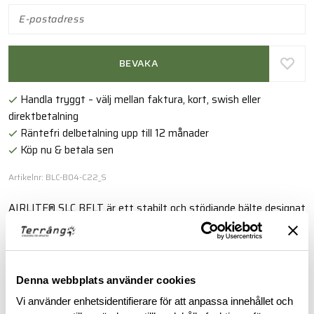
BEVAKA
Handla tryggt – välj mellan faktura, kort, swish eller
direktbetalning
Räntefri delbetalning upp till 12 månader
Köp nu & betala sen
Artikelnr: BLC-B04-C22_S
AIRLITE® SLC BELT är ett stabilt och stödjande bälte designat
för att klara av att bära mycket utrustning.
Läs mer
Denna webbplats använder cookies
Vi använder enhetsidentifierare för att anpassa innehållet och
BESKRIVNING