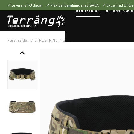
Leverans 1-3 dagar
Flexibel betalning med SVEA
Expertråd & Kval
UTRUSTNING
RYGGSÄCKAR &
Förstasidan
/
UTRUSTNING
/
Bärsystem
/
Stridsbälten
/
Airlite SL