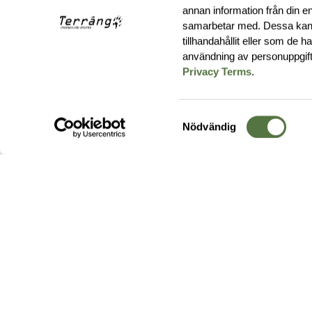
annan information från din e
samarbetar med. Dessa kan 
tillhandahållit eller som de 
användning av personuppgif
Privacy Terms
.
Samtyckesval
Nödvändig
Hos oss hittar du produkter av högsta kvalitet från ledande
leverantörer i branschen. I vårt utbud hittar du allt ifrån
kängor,
ryggsäckar
och skalplagg till
utrustning
för fält, sjukvård, övnin
och
vapentillbehör
, för att bara nämna ett urval av våra drygt