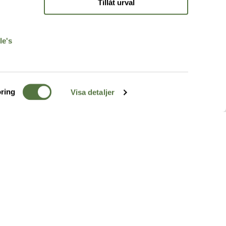
Tillåt urval
r
le's
ring
Visa detaljer
TERRÄNG
FÖLJ OSS
ss
k
r & Inspiration