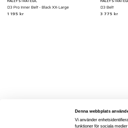
HALEY STRATEGIC
HALEY STRATEG
D3 Pro Inner Belt - Black XX-Large
D3 Belt
1 195 kr
3 775 kr
Denna webbplats använde
Vi använder enhetsidentifiera
funktioner för sociala medier