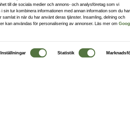
nhet till de sociala medier och annons- och analysföretag som vi
i sin tur kombinera informationen med annan information som du ha
har samlat in när du har använt deras tjänster. Insamling, delning och
ter kan användas för personalisering av annonser. Läs mer om
Goog
Inställningar
Statistik
Marknadsfö
KUNDTJÄNST
OM 
Ångra order
Om o
Företagskund
Buti
g
Kontakta oss
Guide