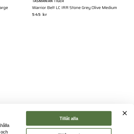
TASMANIAN TIGER
BL
Large
Warrior Belt LC IRR Stone Grey Olive Medium
CH
545 kr
4
Tillåt alla
hålla
e och