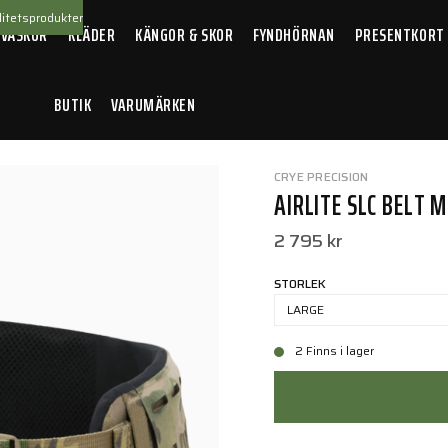
itetsprodukter
 VÄSKOR
KLÄDER
KÄNGOR & SKOR
FYNDHÖRNAN
PRESENTKORT
BUTIK
VARUMÄRKEN
C Belt
CRYE PRECISION
AIRLITE SLC BELT 
2 795 kr
STORLEK
LARGE
2 Finns i lager