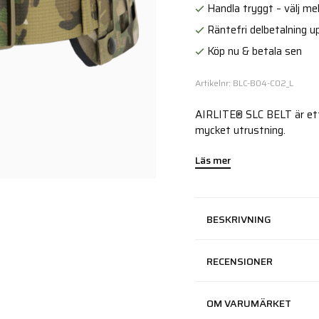
Handla tryggt – välj mell
Räntefri delbetalning up
Köp nu & betala sen
Artikelnr: BLC-B04-C02_L
AIRLITE® SLC BELT är ett 
mycket utrustning.
Läs mer
BESKRIVNING
RECENSIONER
OM VARUMÄRKET