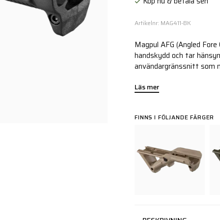
Köp nu & betala sen
Artikelnr: MAG411-BK
Magpul AFG (Angled Fore G
handskydd och tar hänsyn 
användargränssnitt som mi
Läs mer
FINNS I FÖLJANDE FÄRGER