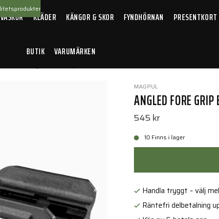
itetsprodukter
 VÄSKOR
KLÄDER
KÄNGOR & SKOR
FYNDHÖRNAN
PRESENTKORT
BUTIK
VARUMÄRKEN
llbehör
/
Angled Fore Grip Black
MAGPUL
ANGLED FORE GRIP
545 kr
10 Finns i lager
Handla tryggt – välj mell
Räntefri delbetalning up