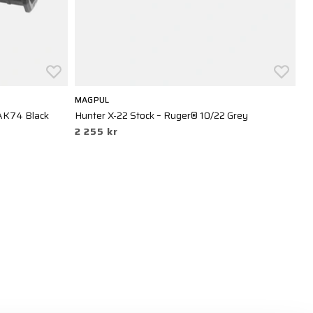
MAGPUL
M
K74 Black
Hunter X-22 Stock – Ruger® 10/22 Grey
MO
2 255 kr
6