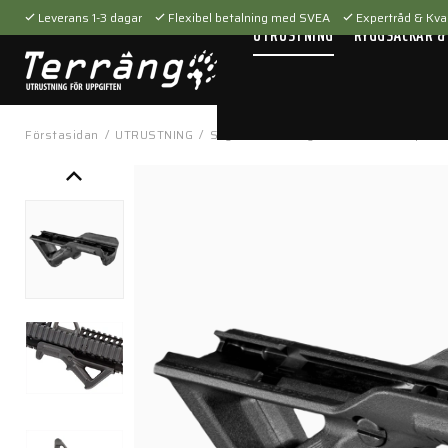
Leverans 1-3 dagar
Flexibel betalning med SVEA
Expertråd & Kval
UTRUSTNING
RYGGSÄCKAR &
Förstasidan
/
UTRUSTNING
/
Skytteutrustning
/
Tillbehör
/
Vapenti