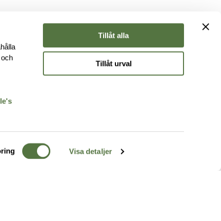
Tillåt alla
hålla
e och
Tillåt urval
r
le's
ring
Visa detaljer
TERRÄNG
FÖLJ OSS