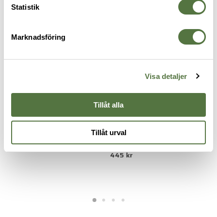
Statistik
Marknadsföring
Visa detaljer
Tillåt alla
MAGPUL
LBX TACTICAL
N
Daka Pouch Small Yellow
3" Large Open Window Pouch
N
Tillåt urval
325 kr
1
Wolf
445 kr