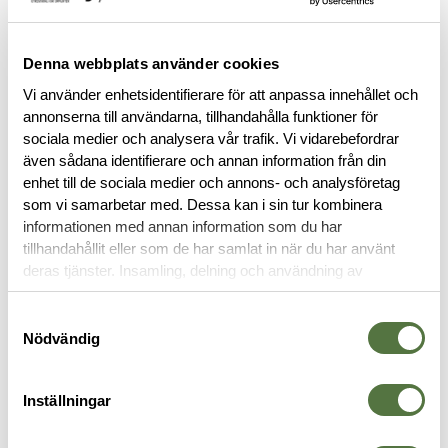
FINNS I FÖLJANDE FÄRGER
Denna webbplats använder cookies
Vi använder enhetsidentifierare för att anpassa innehållet och
annonserna till användarna, tillhandahålla funktioner för
sociala medier och analysera vår trafik. Vi vidarebefordrar
även sådana identifierare och annan information från din
enhet till de sociala medier och annons- och analysföretag
som vi samarbetar med. Dessa kan i sin tur kombinera
BESKRIVNING
informationen med annan information som du har
tillhandahållit eller som de har samlat in när du har använt
deras tjänster. Insamling, delning och användning av
RECENSIONER
personuppgifter kan användas för personalisering av
annonser. Läs mer om
Google's Privacy Terms
.
Samtyckesval
OM VARUMÄRKET
Nödvändig
Inställningar
PACKFICKOR