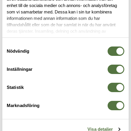
enhet till de sociala medier och annons- och analysföretag
OM VARUMÄRKET
som vi samarbetar med. Dessa kan i sin tur kombinera
informationen med annan information som du har
tillhandahållit eller som de har samlat in när du har använt
deras tjänster. Insamling, delning och användning av
MAGASINFICKOR
personuppgifter kan användas för personalisering av
annonser. Läs mer om
Google's Privacy Terms
.
Samtyckesval
Nödvändig
-30%
Inställningar
Statistik
Marknadsföring
TASMANIAN TIGER
HALEY STRATEGIC
C
7
SGL Pistol Mag Pouch MKII
40mm 5 Banger Hanger Coyote
A
Khaki
Brown
M
Visa detaljer