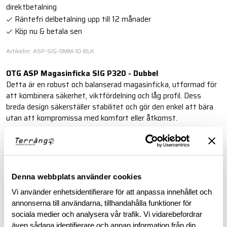
direktbetalning
Räntefri delbetalning upp till 12 månader
Köp nu & betala sen
Artikelnr: ASP-SIG-9MM-10-BLK
OTG ASP Magasinficka SIG P320 - Dubbel
Detta är en robust och balanserad magasinficka, utformad för
att kombinera säkerhet, viktfördelning och låg profil. Dess
breda design säkerställer stabilitet och gör den enkel att bära
utan att kompromissa med komfort eller åtkomst.
Läs mer
Denna webbplats använder cookies
BESKRIVNING
Vi använder enhetsidentifierare för att anpassa innehållet och
annonserna till användarna, tillhandahålla funktioner för
RECENSIONER
sociala medier och analysera vår trafik. Vi vidarebefordrar
även sådana identifierare och annan information från din