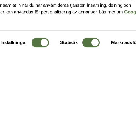
har samlat in när du har använt deras tjänster. Insamling, delning och
ter kan användas för personalisering av annonser. Läs mer om
Goog
Inställningar
Statistik
Marknadsfö
KUNDTJÄNST
OM 
Ångra order
Om o
Företagskund
Buti
g
Kontakta oss
Guide
Köpvillkor
Hållb
Personuppgiftspolicy
Ledig