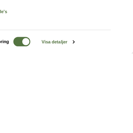
le's
ring
Visa detaljer
TERRÄNG
FÖLJ OSS
ss
k
r & Inspiration
arhet
a tjänster