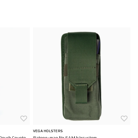
VEGA HOLSTERS
TA
 Pouch Coyote
Batong+mag för SAM bärsystem
DB