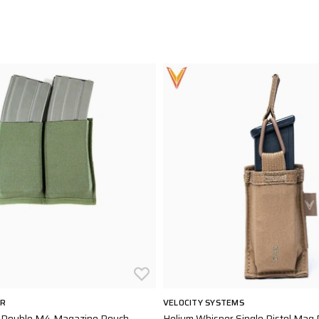
AR
VELOCITY SYSTEMS
 Double M4 Magazine Pouch
Helium Whisper Single Pistol Mag