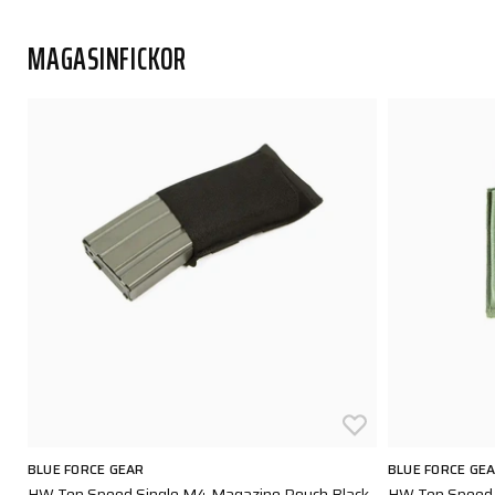
MAGASINFICKOR
BLUE FORCE GEAR
BLUE FORCE GE
HW Ten Speed Single M4 Magazine Pouch Black
HW Ten Speed