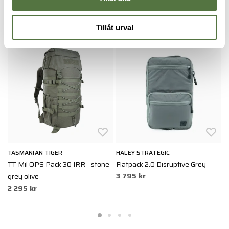
RYGGSÄCKAR
Tillåt urval
TASMANIAN TIGER
HALEY STRATEGIC
T
TT Mil OPS Pack 30 IRR - stone
Flatpack 2.0 Disruptive Grey
T
3 795 kr
2
grey olive
2 295 kr