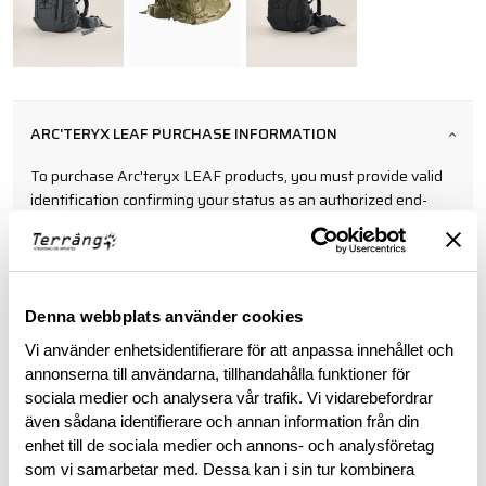
ARC'TERYX LEAF PURCHASE INFORMATION
To purchase Arc'teryx LEAF products, you must provide valid
identification confirming your status as an authorized end-
user within law enforcement or military personnel. This
requirement ensures that these specialized products are
accessible to those in professional capacities where they are
intended to be utilized.
Denna webbplats använder cookies
Vi använder enhetsidentifierare för att anpassa innehållet och
BESKRIVNING
annonserna till användarna, tillhandahålla funktioner för
sociala medier och analysera vår trafik. Vi vidarebefordrar
RECENSIONER
även sådana identifierare och annan information från din
enhet till de sociala medier och annons- och analysföretag
som vi samarbetar med. Dessa kan i sin tur kombinera
OM VARUMÄRKET