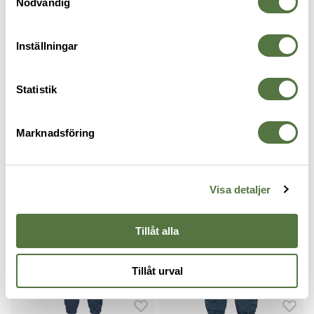
Nödvändig
Inställningar
TEXSTAR
Basbyxa DAM Ordningsvakt
Statistik
1 599 kr
Marknadsföring
BYXOR
Visa detaljer
Legitimering krävs
Legitimering krävs
Tillåt alla
Tillåt urval