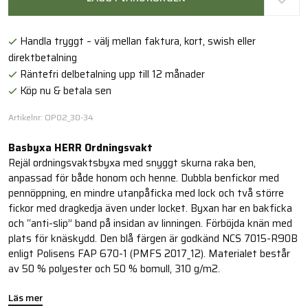
Handla tryggt – välj mellan faktura, kort, swish eller
direktbetalning
Räntefri delbetalning upp till 12 månader
Köp nu & betala sen
Artikelnr: OP02_30-34
Basbyxa HERR Ordningsvakt
Rejäl ordningsvaktsbyxa med snyggt skurna raka ben,
anpassad för både honom och henne. Dubbla benfickor med
pennöppning, en mindre utanpåficka med lock och två större
fickor med dragkedja även under locket. Byxan har en bakficka
och “anti-slip” band på insidan av linningen. Förböjda knän med
plats för knäskydd. Den blå färgen är godkänd NCS 7015-R90B
enligt Polisens FAP 670-1 (PMFS 2017_12). Materialet består
av 50 % polyester och 50 % bomull, 310 g/m2.
Läs mer