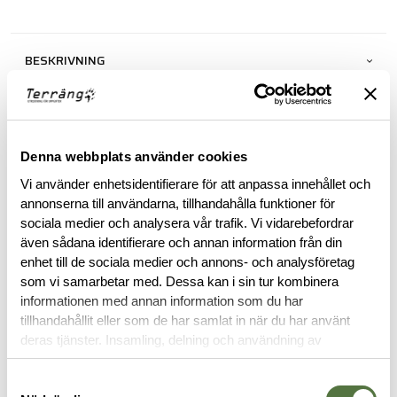
BESKRIVNING
RECENSIONER
Denna webbplats använder cookies
OM VARUMÄRKET
Vi använder enhetsidentifierare för att anpassa innehållet och
annonserna till användarna, tillhandahålla funktioner för
sociala medier och analysera vår trafik. Vi vidarebefordrar
RELATERADE PRODUKTER
även sådana identifierare och annan information från din
enhet till de sociala medier och annons- och analysföretag
som vi samarbetar med. Dessa kan i sin tur kombinera
informationen med annan information som du har
Legitimering krävs
tillhandahållit eller som de har samlat in när du har använt
deras tjänster. Insamling, delning och användning av
personuppgifter kan användas för personalisering av
annonser. Läs mer om
Google's Privacy Terms
.
Samtyckesval