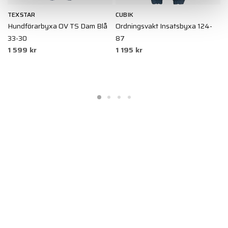
TEXSTAR
CUBIK
T
46
Hundförarbyxa OV TS Dam Blå
Ordningsvakt Insatsbyxa 124-
K
33-30
87
O
1 599 kr
1 195 kr
1