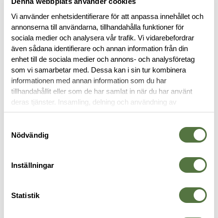
Denna webbplats använder cookies
Vi använder enhetsidentifierare för att anpassa innehållet och
annonserna till användarna, tillhandahålla funktioner för
BESKRIVNING
sociala medier och analysera vår trafik. Vi vidarebefordrar
även sådana identifierare och annan information från din
SPECIFIKATIONER
enhet till de sociala medier och annons- och analysföretag
som vi samarbetar med. Dessa kan i sin tur kombinera
informationen med annan information som du har
RECENSIONER
tillhandahållit eller som de har samlat in när du har använt
deras tjänster. Insamling, delning och användning av
personuppgifter kan användas för personalisering av
OM VARUMÄRKET
annonser. Läs mer om
Google's Privacy Terms
.
Samtyckesval
Nödvändig
MILITÄRRYGGSÄCK
Inställningar
Statistik