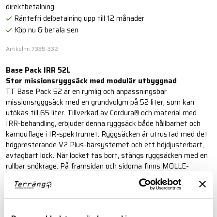
direktbetalning
Räntefri delbetalning upp till 12 månader
Köp nu & betala sen
Artikelnr: 7335-332
Base Pack IRR 52L
Stor missionsryggsäck med modulär utbyggnad
TT Base Pack 52 är en rymlig och anpassningsbar
missionsryggsäck med en grundvolym på 52 liter, som kan
utökas till 65 liter. Tillverkad av Cordura® och material med
IRR-behandling, erbjuder denna ryggsäck både hållbarhet och
kamouflage i IR-spektrumet. Ryggsäcken är utrustad med det
högpresterande V2 Plus-bärsystemet och ett höjdjusterbart,
avtagbart lock. När locket tas bort, stängs ryggsäcken med en
rullbar snökrage. På framsidan och sidorna finns MOLLE-
system för modulär utrustningsmontering. Höftbältet är
avtagbart och kan användas separat som ett Warrior Belt.
Läs mer