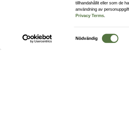
tillhandahållit eller som de 
användning av personuppgif
Privacy Terms
.
Samtyckesval
Nödvändig
Hos oss hittar du produkter av högsta kvalitet från ledande
leverantörer i branschen. I vårt utbud hittar du allt ifrån
kängor,
ryggsäckar
och skalplagg till
utrustning
för fält, sjukvård, övnin
och
vapentillbehör
, för att bara nämna ett urval av våra drygt
20 000 produkter.