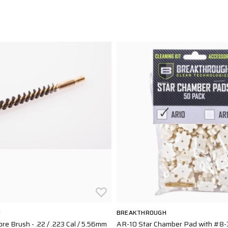
H
BREAKTHROUGH
ore Brush - .22 / .223 Cal / 5.56mm
AR-10 Star Chamber Pad with #8-3