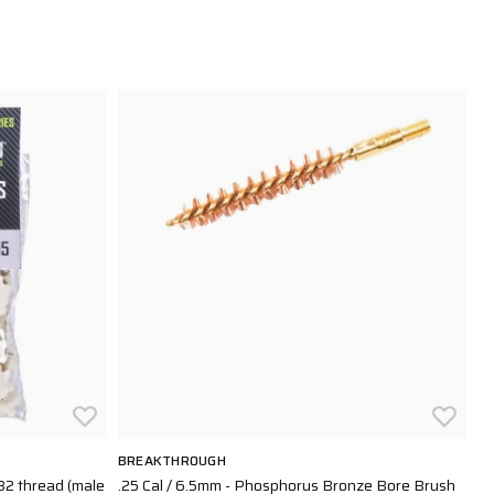
BREAKTHROUGH
B
2 thread (male
.25 Cal / 6.5mm - Phosphorus Bronze Bore Brush
Vi