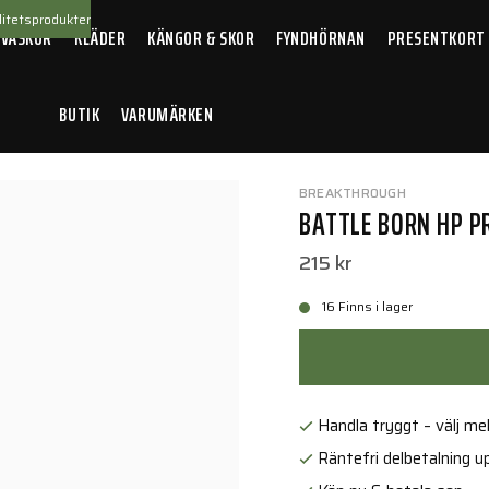
itetsprodukter
 VÄSKOR
KLÄDER
KÄNGOR & SKOR
FYNDHÖRNAN
PRESENTKORT
BUTIK
VARUMÄRKEN
 Born HP Pro Oil Lubricant & Protectant
BREAKTHROUGH
BATTLE BORN HP P
215 kr
16 Finns i lager
Handla tryggt – välj mell
Räntefri delbetalning up