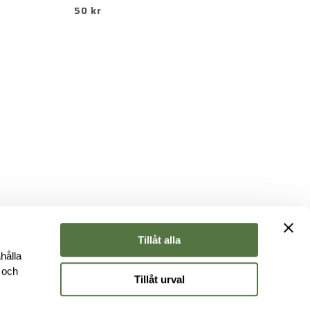
50 kr
7
Tillåt alla
hålla
e och
Tillåt urval
r