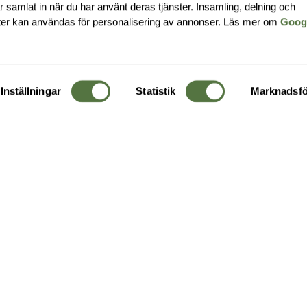
har samlat in när du har använt deras tjänster. Insamling, delning och
ter kan användas för personalisering av annonser. Läs mer om
Goog
Inställningar
Statistik
Marknadsfö
KUNDTJÄNST
OM 
Ångra order
Om o
Företagskund
Buti
g
Kontakta oss
Guide
Köpvillkor
Hållb
Personuppgiftspolicy
Ledig