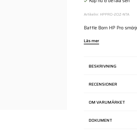
Köp nu & betala sen
Artikelnr: HPPRO-2OZ-NTA
Battle Born HP Pro smörj
Läs mer
BESKRIVNING
RECENSIONER
OM VARUMÄRKET
DOKUMENT