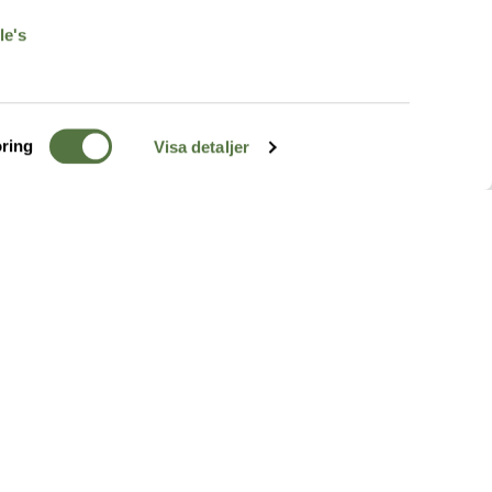
le's
ring
Visa detaljer
TERRÄNG
FÖLJ OSS
ss
k
r & Inspiration
arhet
a tjänster