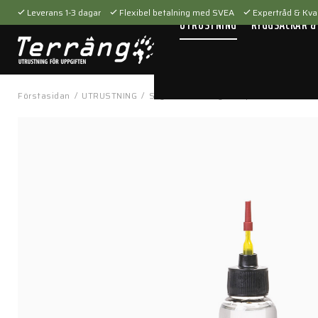
Leverans 1-3 dagar
Flexibel betalning med SVEA
Expertråd & Kval
UTRUSTNING
RYGGSÄCKAR &
Förstasidan
/
UTRUSTNING
/
Skytteutrustning
/
Vapenvård
/
Battle