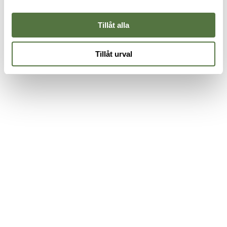
55 kr
275 kr
2
Tillåt alla
Tillåt urval