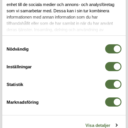
enhet till de sociala medier och annons- och analysföretag
DOKUMENT
som vi samarbetar med. Dessa kan i sin tur kombinera
informationen med annan information som du har
tillhandahållit eller som de har samlat in när du har använt
deras tjänster. Insamling, delning och användning av
VAPENVÅRD
personuppgifter kan användas för personalisering av
annonser. Läs mer om
Google's Privacy Terms
.
Samtyckesval
Nödvändig
Inställningar
Statistik
Marknadsföring
BREAKTHROUGH
BREAKTHROUGH
B
Phosphorus Bronze Bristle Bolt
BCT Copper Remover - 6oz
B
Carrier Brush - AR10
Pump Spray Bottle
B
Visa detaljer