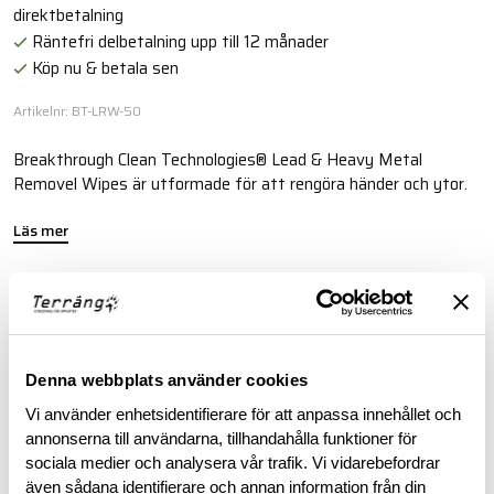
direktbetalning
Räntefri delbetalning upp till 12 månader
Köp nu & betala sen
Artikelnr: BT-LRW-50
Breakthrough Clean Technologies® Lead & Heavy Metal
Removel Wipes är utformade för att rengöra händer och ytor.
Läs mer
BESKRIVNING
Denna webbplats använder cookies
RECENSIONER
Vi använder enhetsidentifierare för att anpassa innehållet och
annonserna till användarna, tillhandahålla funktioner för
OM VARUMÄRKET
sociala medier och analysera vår trafik. Vi vidarebefordrar
även sådana identifierare och annan information från din