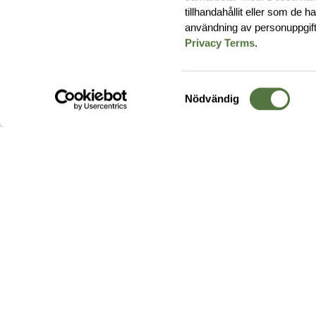
tillhandahållit eller som de 
användning av personuppgif
Privacy Terms
.
Samtyckesval
Nödvändig
Hos oss hittar du produkter av högsta kvalitet från ledande
leverantörer i branschen. I vårt utbud hittar du allt ifrån
kängor,
ryggsäckar
och skalplagg till
utrustning
för fält, sjukvård, övnin
och
vapentillbehör
, för att bara nämna ett urval av våra drygt
20 000 produkter.