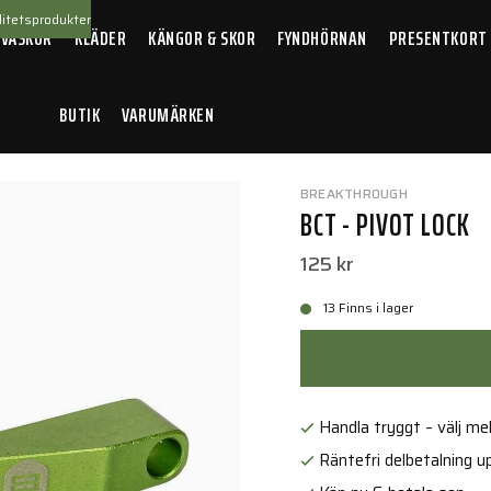
itetsprodukter
 VÄSKOR
KLÄDER
KÄNGOR & SKOR
FYNDHÖRNAN
PRESENTKORT
BUTIK
VARUMÄRKEN
Pivot Lock
BREAKTHROUGH
BCT - PIVOT LOCK
125 kr
13 Finns i lager
Handla tryggt – välj mell
Räntefri delbetalning up