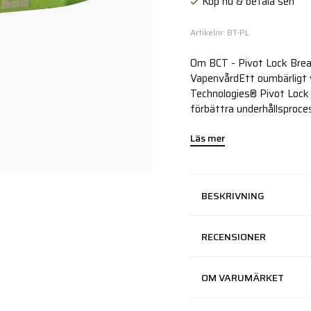
Köp nu & betala sen
Artikelnr: BT-PL
Om BCT - Pivot Lock Brea
VapenvårdEtt oumbärligt v
Technologies® Pivot Lock 
förbättra underhållsproce
Läs mer
BESKRIVNING
RECENSIONER
OM VARUMÄRKET