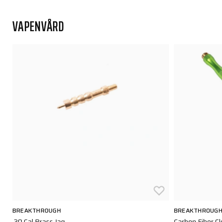
VAPENVÅRD
BREAKTHROUGH
BREAKTHROUG
.30 Cal Brass Jag
Carbon Fiber C