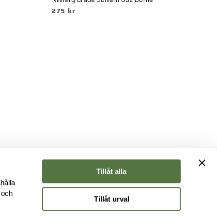
275 kr
2
Tillåt alla
hålla
e och
Tillåt urval
r