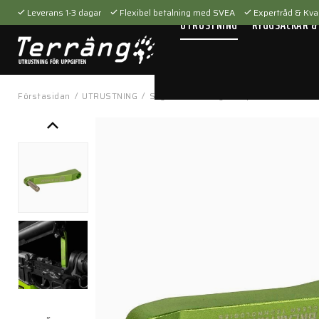
Leverans 1-3 dagar
Flexibel betalning med SVEA
Expertråd & Kval
UTRUSTNING
RYGGSÄCKAR &
Förstasidan
/
UTRUSTNING
/
Skytteutrustning
/
Vapenvård
/
BCT - 