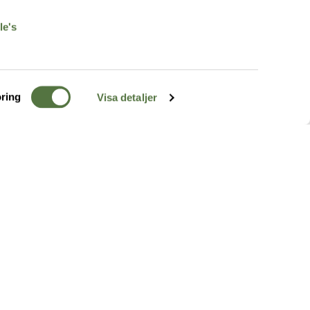
le's
ring
Visa detaljer
TERRÄNG
FÖLJ OSS
ss
k
r & Inspiration
arhet
a tjänster