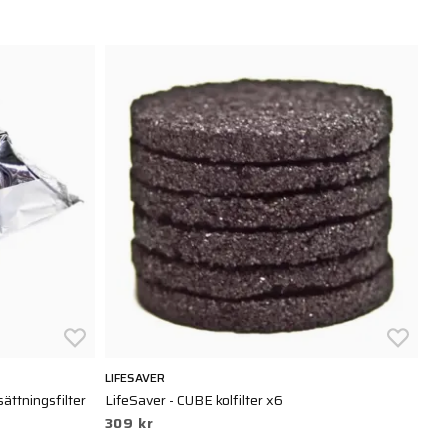
LIFESAVER
ättningsfilter
LifeSaver - CUBE kolfilter x6
309 kr