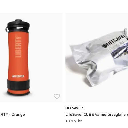
LIFESAVER
ERTY - Orange
LifeSaver CUBE Värmeförseglat ers
1 195 kr