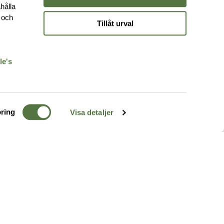
hålla
e och
Tillåt urval
r
le's
ring
Visa detaljer
TERRÄNG
FÖLJ OSS
ss
k