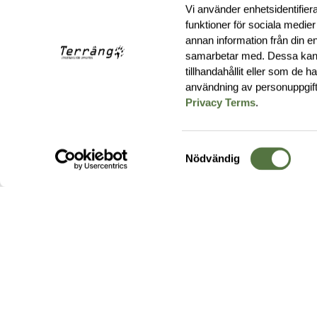
Vi använder enhetsidentifiera
funktioner för sociala medier
annan information från din e
samarbetar med. Dessa kan 
tillhandahållit eller som de 
användning av personuppgif
Privacy Terms
.
Samtyckesval
Nödvändig
Hos oss hittar du produkter av högsta kvalitet från ledande
leverantörer i branschen. I vårt utbud hittar du allt ifrån
kängor,