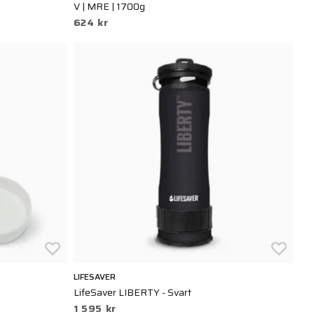
V | MRE | 1700g
624 kr
LIFESAVER
LifeSaver LIBERTY - Svart
1 595 kr