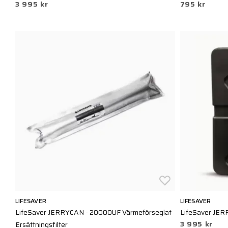
3 995 kr
795 kr
LIFESAVER
LIFESAVER
LifeSaver JERRYCAN - 20000UF Värmeförseglat
LifeSaver JE
3 995 kr
Ersättningsfilter