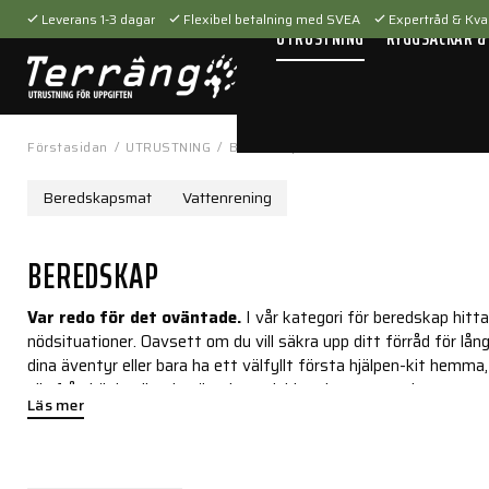
Leverans 1-3 dagar
Flexibel betalning med SVEA
Expertråd & Kval
UTRUSTNING
RYGGSÄCKAR &
Förstasidan
/
UTRUSTNING
/
Beredskap
Beredskapsmat
Vattenrening
BEREDSKAP
Var redo för det oväntade.
I vår kategori för beredskap hitta
nödsituationer. Oavsett om du vill säkra upp ditt förråd för l
dina äventyr eller bara ha ett välfyllt första hjälpen-kit hemma,
allt från högkvalitativa överlevnadskit och vattenreningsutrustn
Läs mer
för det oväntade och skydda dig själv och din familj med våra 