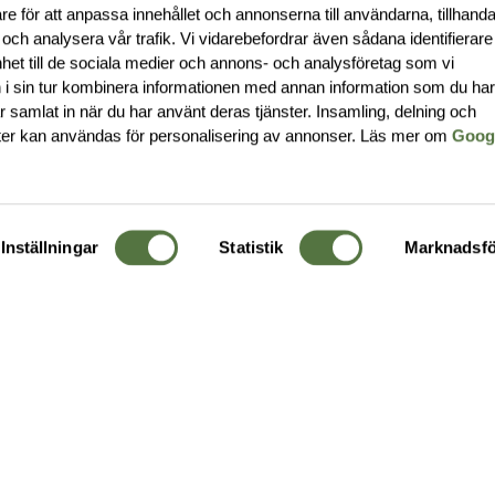
re för att anpassa innehållet och annonserna till användarna, tillhanda
 och analysera vår trafik. Vi vidarebefordrar även sådana identifierar
nhet till de sociala medier och annons- och analysföretag som vi
i sin tur kombinera informationen med annan information som du ha
har samlat in när du har använt deras tjänster. Insamling, delning och
ter kan användas för personalisering av annonser. Läs mer om
Goog
Inställningar
Statistik
Marknadsfö
KUNDTJÄNST
OM 
Ångra order
Om o
Företagskund
Buti