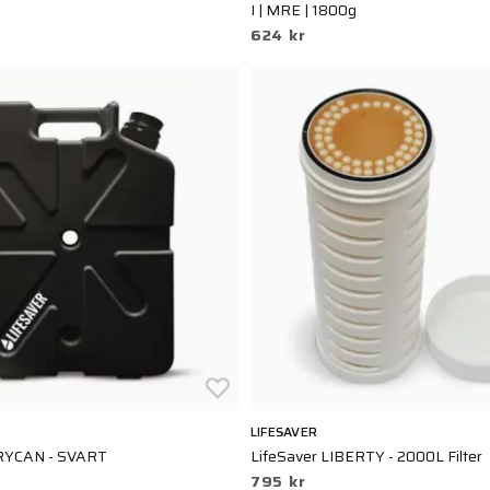
I | MRE | 1800g
624 kr
LIFESAVER
RRYCAN - SVART
LifeSaver LIBERTY - 2000L Filter
795 kr