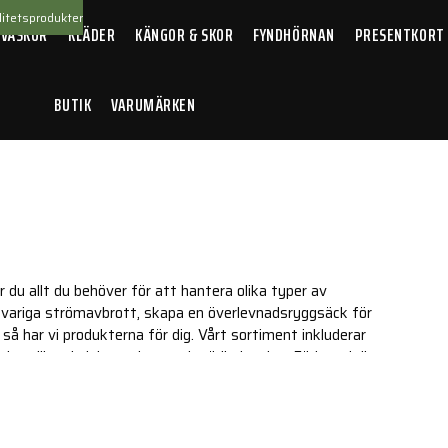
itetsprodukter
 VÄSKOR
KLÄDER
KÄNGOR & SKOR
FYNDHÖRNAN
PRESENTKORT
BUTIK
VARUMÄRKEN
r du allt du behöver för att hantera olika typer av
ångvariga strömavbrott, skapa en överlevnadsryggsäck för
 så har vi produkterna för dig. Vårt sortiment inkluderar
ing till praktiska verktyg och nödbelysning. Förbered dig
beredskapsprodukter.