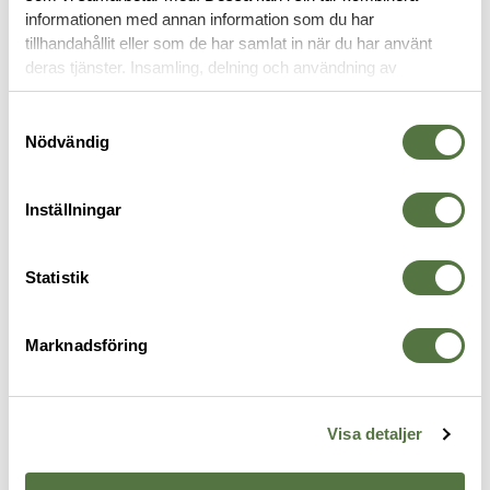
informationen med annan information som du har
tillhandahållit eller som de har samlat in när du har använt
BLOCK & PENNOR
deras tjänster. Insamling, delning och användning av
personuppgifter kan användas för personalisering av
annonser. Läs mer om
Google's Privacy Terms
.
Samtyckesval
Nödvändig
Inställningar
Statistik
Marknadsföring
RITE IN THE RAIN
TASMANIAN TIGER
R
Notebook, Top Spiral Tan
File Server A4 MKII Olive
M
235 kr
995 kr
U
1
Visa detaljer