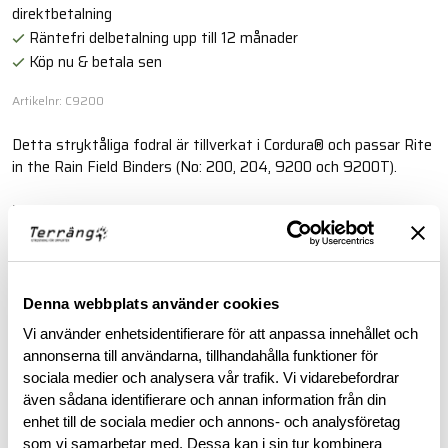
direktbetalning
Räntefri delbetalning upp till 12 månader
Köp nu & betala sen
Artikelnr: C9200
Detta stryktåliga fodral är tillverkat i Cordura® och passar Rite
in the Rain Field Binders (No: 200, 204, 9200 och 9200T).
Läs mer
BESKRIVNING
Denna webbplats använder cookies
Vi använder enhetsidentifierare för att anpassa innehållet och
RECENSIONER
annonserna till användarna, tillhandahålla funktioner för
sociala medier och analysera vår trafik. Vi vidarebefordrar
även sådana identifierare och annan information från din
OM VARUMÄRKET
enhet till de sociala medier och annons- och analysföretag
som vi samarbetar med. Dessa kan i sin tur kombinera