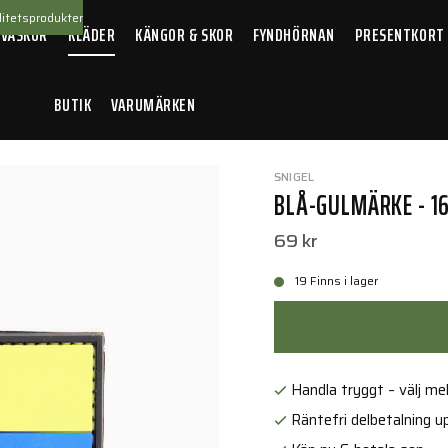
itetsprodukter
 VÄSKOR
KLÄDER
KÄNGOR & SKOR
FYNDHÖRNAN
PRESENTKORT
BUTIK
VARUMÄRKEN
SNIGEL
BLÅ-GULMÄRKE - 1
69 kr
19 Finns i lager
Handla tryggt – välj mell
Räntefri delbetalning up