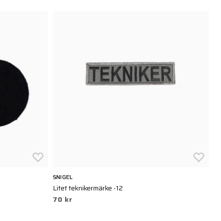
SNIGEL
SN
Litet teknikermärke -12
Li
70 kr
8