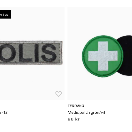
krävs
TERRÄNG
e -12
Medic patch grön/vit
66 kr