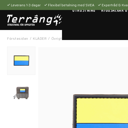
Leverans 1-3 dagar
Flexibel betalning med SVEA
Expertråd & Kval
UTRUSTNING
RYGGSÄCKAR &
Förstasidan
/
KLÄDER
/
Övrigt
/
Patchar
/
Blå-Gulmärke - 16