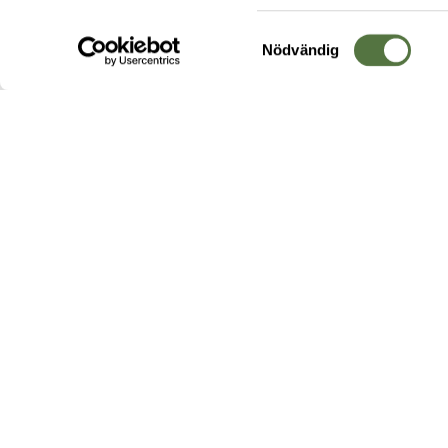
Samtyckesval
Nödvändig
Hos oss hittar du produkter av högsta kvalitet från ledande
leverantörer i branschen. I vårt utbud hittar du allt ifrån
kängor,
ryggsäckar
och skalplagg till
utrustning
för fält, sjukvård, övnin
och
vapentillbehör
, för att bara nämna ett urval av våra drygt
20 000 produkter.