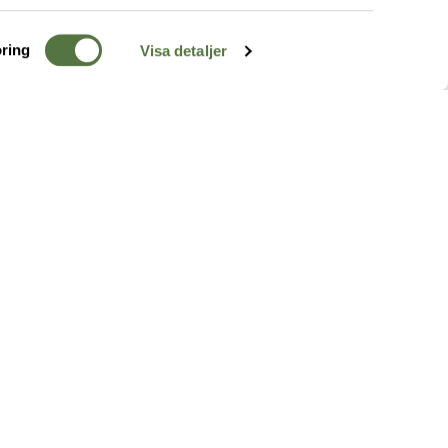
ring
Visa detaljer
TERRÄNG
FÖLJ OSS
ss
k
r & Inspiration
arhet
a tjänster