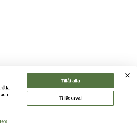
Tillåt alla
hålla
e och
Tillåt urval
r
le's