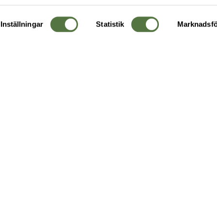
Inställningar
Statistik
Marknadsfö
KUNDTJÄNST
OM 
Ångra order
Om o
Företagskund
Buti
g
Kontakta oss
Guide
Köpvillkor
Hållb
Personuppgiftspolicy
Ledig
Returer & byten
FAQ - Vanliga frågor