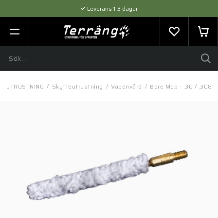
Leverans 1-3 dagar
Flexibel betalning med SVEA
Expertråd & Kvalitetsprodukter
/
UTRUSTNING
/
Skytteutrustning
/
Vapenvård
/
Bore Mop - .30 / .308 