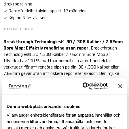
direktbetalning
Räntefri delbetalning upp till 12 månader
Köp nu & betala sen
Artikelnr: BT-30BM
Breakthrough Technologies® .30 / .308 Kaliber / 7.62mm
Bore Mop: Effektiv rengöring utan repor.
Breakthrough
Technologies® .30 / .308 Kaliber / 7.62mm Bore Mop är
tillverkad av 100 % tvättbar bomull och är det perfekta
verktyget för att rengöra pipan på din .30 / .308 kaliber eller
7.62mm gevär utan att riskera repor eller skador. Den mjuka
bomullen tar effektivt bort krutrester, föroreningar och
kolrester.
Läs mer
Denna webbplats använder cookies
Vi använder enhetsidentifierare för att anpassa innehållet och
BESKRIVNING
annonserna till användarna, tillhandahålla funktioner för
sociala medier och analysera vår trafik. Vi vidarebefordrar