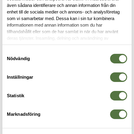
även sådana identifierare och annan information från din
RECENSIONER
enhet till de sociala medier och annons- och analysföretag
som vi samarbetar med. Dessa kan i sin tur kombinera
informationen med annan information som du har
OM VARUMÄRKET
tillhandahållit eller som de har samlat in när du har använt
deras tjänster. Insamling, delning och användning av
personuppgifter kan användas för personalisering av
annonser. Läs mer om
Google's Privacy Terms
.
Samtyckesval
VAPENVÅRD
Nödvändig
Inställningar
Statistik
Marknadsföring