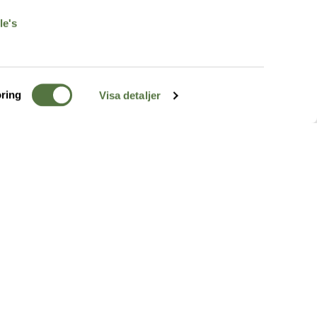
le's
ring
Visa detaljer
TERRÄNG
FÖLJ OSS
ss
k
r & Inspiration
arhet
a tjänster