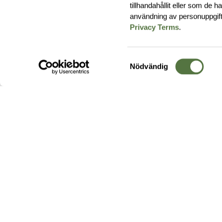
tillhandahållit eller som de 
användning av personuppgif
Privacy Terms
.
Samtyckesval
Nödvändig
Hos oss hittar du produkter av högsta kvalitet från ledande
leverantörer i branschen. I vårt utbud hittar du allt ifrån
kängor,
ryggsäckar
och skalplagg till
utrustning
för fält, sjukvård, övnin
och
vapentillbehör
, för att bara nämna ett urval av våra drygt
20 000 produkter.