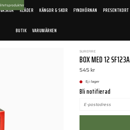
itetsprodukter
 VÄSKOR
KLÄDER
KÄNGOR & SKOR
FYNDHÖRNAN
PRESENTKORT
BUTIK
VARUMÄRKEN
23A batterier
SUREFIRE
BOX MED 12 SF123A
545 kr
Ej i lager
Bli notifierad