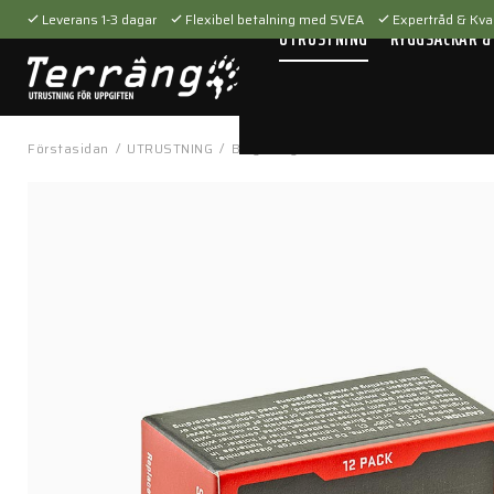
Leverans 1-3 dagar
Flexibel betalning med SVEA
Expertråd & Kval
UTRUSTNING
RYGGSÄCKAR &
Förstasidan
/
UTRUSTNING
/
Belysning
/
Tillbehör
/
Box med 12 SF1