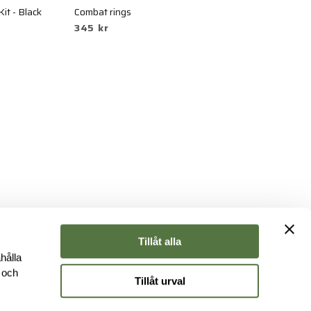
t - Black
Combat rings
Hå
345 kr
8
Tillåt alla
hålla
e och
Tillåt urval
r