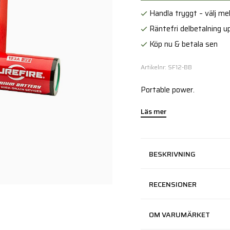
Handla tryggt – välj mell
Räntefri delbetalning up
Köp nu & betala sen
Artikelnr: SF12-BB
Portable power.
Läs mer
BESKRIVNING
RECENSIONER
OM VARUMÄRKET