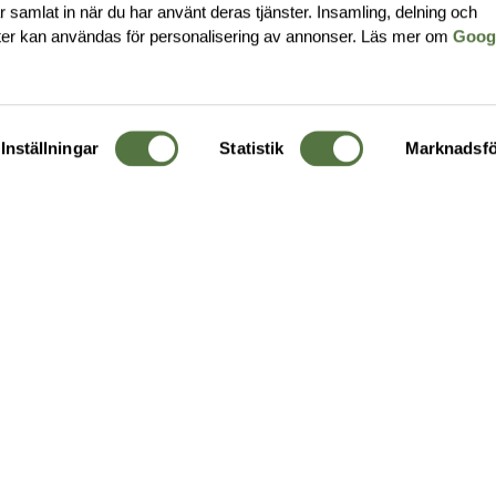
har samlat in när du har använt deras tjänster. Insamling, delning och
ter kan användas för personalisering av annonser. Läs mer om
Goog
Inställningar
Statistik
Marknadsfö
KUNDTJÄNST
OM 
Ångra order
Om o
Företagskund
Buti
g
Kontakta oss
Guide
Köpvillkor
Hållb
Personuppgiftspolicy
Ledig