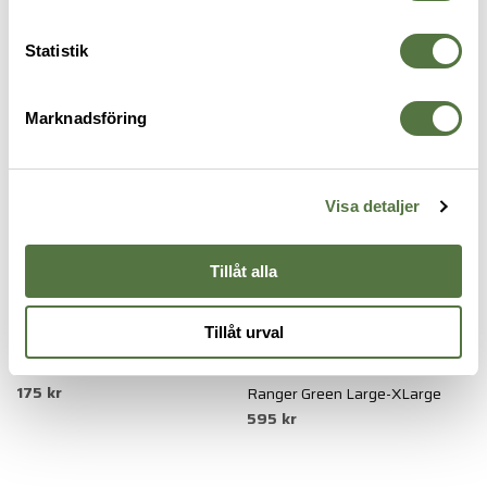
BUFF & HUVA
Statistik
Marknadsföring
Legitimering krävs
PRO Mission
Visa detaljer
Tillåt alla
Tillåt urval
SUREFIRE
ARC'TERYX PRO
A
Bandana Surefire Red
Assault Balaclava FR Gen 2
A
175 kr
Ranger Green Large-XLarge
R
595 kr
5