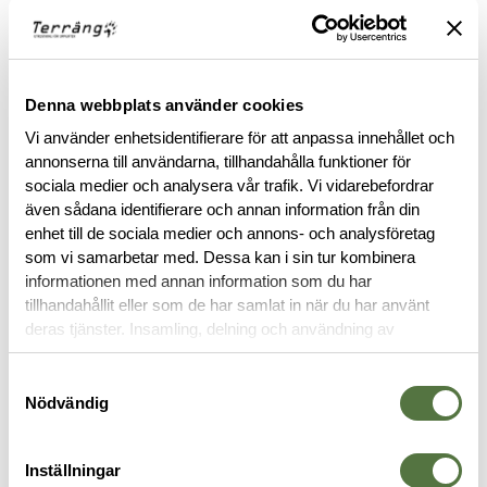
ARC'TERYX LEAF PURCHASE INFORMATION
Denna webbplats använder cookies
To purchase Arc'teryx LEAF products, you must provide valid
Vi använder enhetsidentifierare för att anpassa innehållet och
identification confirming your status as an authorized end-
annonserna till användarna, tillhandahålla funktioner för
user within law enforcement or military personnel. This
sociala medier och analysera vår trafik. Vi vidarebefordrar
requirement ensures that these specialized products are
även sådana identifierare och annan information från din
accessible to those in professional capacities where they are
enhet till de sociala medier och annons- och analysföretag
intended to be utilized.
som vi samarbetar med. Dessa kan i sin tur kombinera
informationen med annan information som du har
tillhandahållit eller som de har samlat in när du har använt
BESKRIVNING
deras tjänster. Insamling, delning och användning av
personuppgifter kan användas för personalisering av
RECENSIONER
annonser. Läs mer om
Google's Privacy Terms
.
Samtyckesval
Nödvändig
OM VARUMÄRKET
Inställningar