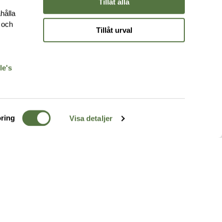
Tillåt alla
hålla
e och
Tillåt urval
r
le's
ring
Visa detaljer
TERRÄNG
FÖLJ OSS
ss
k