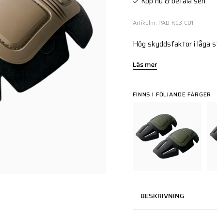
Köp nu & betala sen
Artikelnr: PAD-KC3-C01
Hög skyddsfaktor i låga st
Läs mer
FINNS I FÖLJANDE FÄRGER
BESKRIVNING