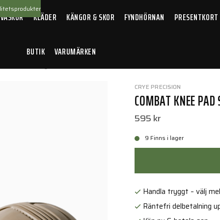
itetsprodukter
 VÄSKOR
KLÄDER
KÄNGOR & SKOR
FYNDHÖRNAN
PRESENTKORT
BUTIK
VARUMÄRKEN
t Knee Pad Style 03 Khaki
CRYE PRECISION
COMBAT KNEE PAD 
595 kr
9 Finns i lager
Handla tryggt – välj mell
Räntefri delbetalning up