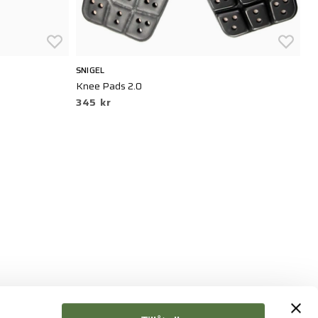
SNIGEL
CR
Knee Pads 2.0
Co
345 kr
5