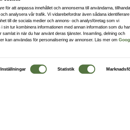
re för att anpassa innehållet och annonserna till användarna, tillhanda
 och analysera vår trafik. Vi vidarebefordrar även sådana identifierar
nhet till de sociala medier och annons- och analysföretag som vi
i sin tur kombinera informationen med annan information som du ha
har samlat in när du har använt deras tjänster. Insamling, delning och
ter kan användas för personalisering av annonser. Läs mer om
Goog
Inställningar
Statistik
Marknadsfö
KUNDTJÄNST
OM 
Ångra order
Om o
Företagskund
Buti