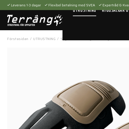
Leverans 1-3 dagar
Flexibel betalning med SVEA
Expertråd & Kval
UTRUSTNING
RYGGSÄCKAR &
Förstasidan
/
UTRUSTNING
/
Skyddsutrustning
/
Knäskydd
/
Comba