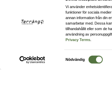
Vi använder enhetsidentifiera
funktioner för sociala medier
annan information från din e
samarbetar med. Dessa kan 
tillhandahållit eller som de 
användning av personuppgif
Privacy Terms
.
Samtyckesval
Nödvändig
Hos oss hittar du produkter av högsta kvalitet från ledande
leverantörer i branschen. I vårt utbud hittar du allt ifrån
kängor,