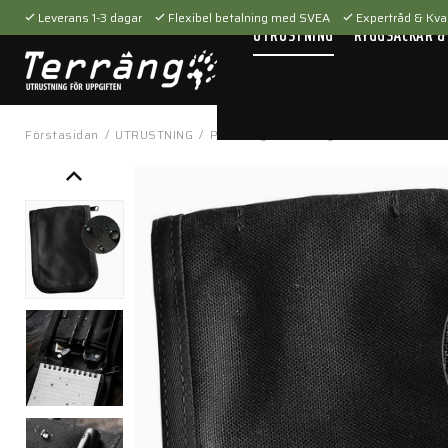
Leverans 1-3 dagar
Flexibel betalning med SVEA
Expertråd & Kval
UTRUSTNING
RYGGSÄCKAR &
Förstasidan
/
UTRUSTNING
/
Personlig utrustning
/
Block & Pennor