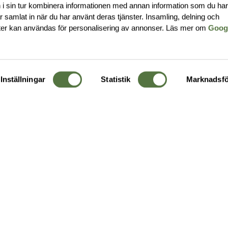
i sin tur kombinera informationen med annan information som du ha
har samlat in när du har använt deras tjänster. Insamling, delning och
ter kan användas för personalisering av annonser. Läs mer om
Goog
Inställningar
Statistik
Marknadsfö
KUNDTJÄNST
OM 
Ångra order
Om o
Företagskund
Buti
g
Kontakta oss
Guide
Köpvillkor
Hållb