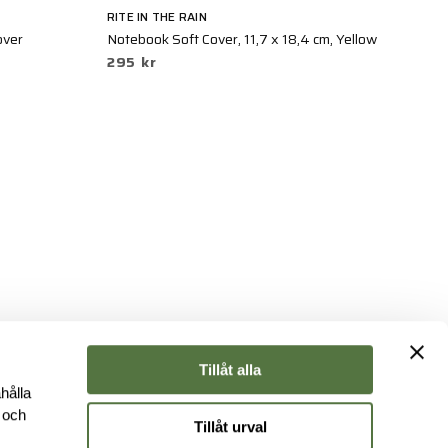
RITE IN THE RAIN
RI
over
Notebook Soft Cover, 11,7 x 18,4 cm, Yellow
No
295 kr
8
Tillåt alla
hålla
e och
Tillåt urval