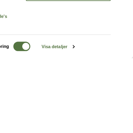
r
le's
ring
Visa detaljer
TERRÄNG
FÖLJ OSS
ss
k
r & Inspiration
arhet