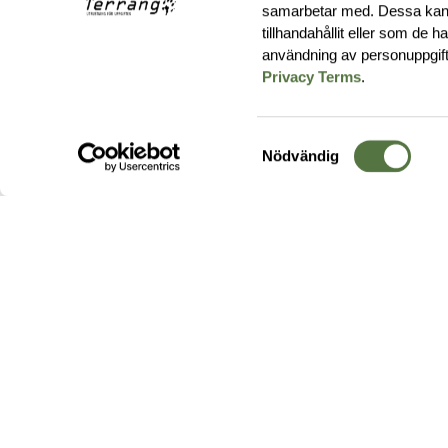
samarbetar med. Dessa kan 
tillhandahållit eller som de 
användning av personuppgif
Privacy Terms
.
Samtyckesval
Nödvändig
Hos oss hittar du produkter av högsta kvalitet från ledande
leverantörer i branschen. I vårt utbud hittar du allt ifrån
kängor,
ryggsäckar
och skalplagg till
utrustning
för fält, sjukvård, övnin
och
vapentillbehör
, för att bara nämna ett urval av våra drygt
20 000 produkter.