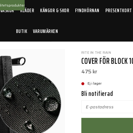
itetsprodukter
 VÄSKOR
KLÄDER
KÄNGOR & SKOR
FYNDHÖRNAN
PRESENTKORT
BUTIK
VARUMÄRKEN
/
Cover för block 10 x 15 cm , Black
RITE IN THE RAIN
COVER FÖR BLOCK 10
475 kr
Ej i lager
Bli notifierad