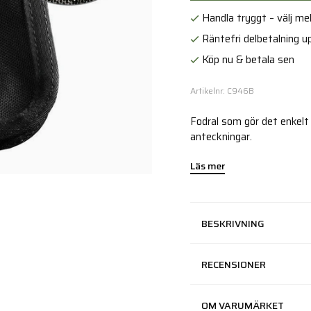
Handla tryggt – välj mell
Räntefri delbetalning up
Köp nu & betala sen
Artikelnr: C946B
Fodral som gör det enkelt 
anteckningar.
Läs mer
BESKRIVNING
RECENSIONER
OM VARUMÄRKET