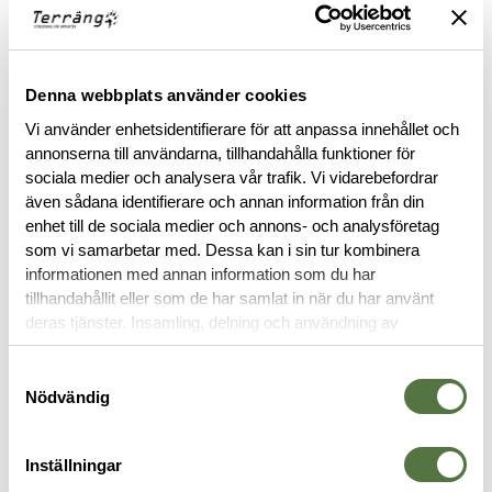
OM VARUMÄRKET
Denna webbplats använder cookies
RELATERADE PRODUKTER
Vi använder enhetsidentifierare för att anpassa innehållet och
annonserna till användarna, tillhandahålla funktioner för
sociala medier och analysera vår trafik. Vi vidarebefordrar
även sådana identifierare och annan information från din
enhet till de sociala medier och annons- och analysföretag
som vi samarbetar med. Dessa kan i sin tur kombinera
informationen med annan information som du har
tillhandahållit eller som de har samlat in när du har använt
deras tjänster. Insamling, delning och användning av
personuppgifter kan användas för personalisering av
annonser. Läs mer om
Google's Privacy Terms
.
Samtyckesval
Nödvändig
BLACKHAWK
CQB / Rescue belt (small) Desert
Inställningar
Sand Brown