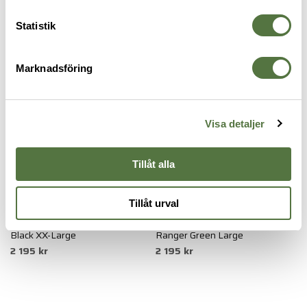
645 kr
UTRUSTNINGSBÄLTEN
Statistik
Marknadsföring
Visa detaljer
Tillåt alla
5.11 TACTICAL
5.11 TACTICAL
T
Tillåt urval
Maverick Battle Belt D-Ring
Maverick Battle Belt D-Ring
W
7
Black XX-Large
Ranger Green Large
2 195 kr
2 195 kr