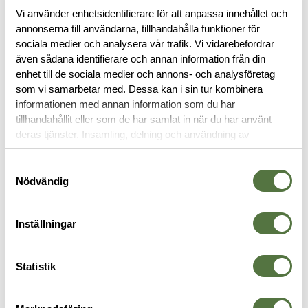
Vi använder enhetsidentifierare för att anpassa innehållet och
annonserna till användarna, tillhandahålla funktioner för
sociala medier och analysera vår trafik. Vi vidarebefordrar
även sådana identifierare och annan information från din
enhet till de sociala medier och annons- och analysföretag
BESKRIVNING
som vi samarbetar med. Dessa kan i sin tur kombinera
informationen med annan information som du har
RECENSIONER
tillhandahållit eller som de har samlat in när du har använt
deras tjänster. Insamling, delning och användning av
personuppgifter kan användas för personalisering av
OM VARUMÄRKET
annonser. Läs mer om
Google's Privacy Terms
.
Samtyckesval
Nödvändig
LIGHTSTICKS
Inställningar
Statistik