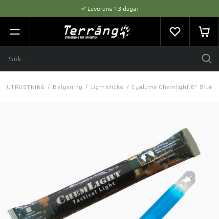
Leverans 1-3 dagar
Flexibel betalning med SVEA
Expertråd & Kvalitetsprodukter
/
UTRUSTNING
/
Belysning
/
Lightsticks
/
Cyalume Chemlight 6" Blue L