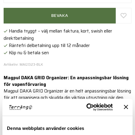
BEVAKA
Handla tryggt – välj mellan faktura, kort, swish eller
direktbetalning
Räntefri delbetalning upp till 12 månader
Köp nu & betala sen
Artikelnr: MAG1323-BLK
Magpul DAKA GRID Organizer: En anpassningsbar lösning
för vapenförvaring
Magpul DAKA GRID Organizer är en helt anpassningsbar lösning
för att organisera och skydda din viktiga utrustning när den
förvaras eller transporteras i ditt befintliga hårda fodral.
Speciellt utformad för att passa Pelican™ 1720 Protector-
fodralet och Eylar® 44"-fodralet, är GRID Organizer helt
omkonfigurerbar för att möta dina förvaringsbehov.
Denna webbplats använder cookies