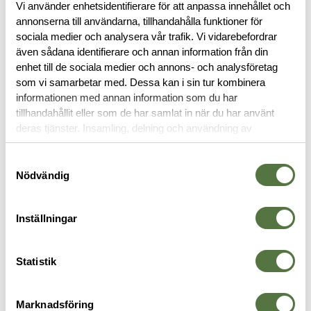
Läs mer
Vi använder enhetsidentifierare för att anpassa innehållet och
annonserna till användarna, tillhandahålla funktioner för
sociala medier och analysera vår trafik. Vi vidarebefordrar
även sådana identifierare och annan information från din
BESKRIVNING
enhet till de sociala medier och annons- och analysföretag
som vi samarbetar med. Dessa kan i sin tur kombinera
informationen med annan information som du har
RECENSIONER
tillhandahållit eller som de har samlat in när du har använt
deras tjänster. Insamling, delning och användning av
OM VARUMÄRKET
personuppgifter kan användas för personalisering av
annonser. Läs mer om
Google's Privacy Terms
.
Samtyckesval
Nödvändig
VAPENVÄSKOR
Inställningar
Statistik
Marknadsföring