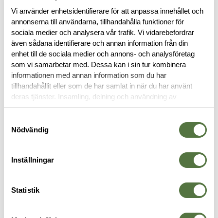
Vi använder enhetsidentifierare för att anpassa innehållet och
annonserna till användarna, tillhandahålla funktioner för
sociala medier och analysera vår trafik. Vi vidarebefordrar
BESKRIVNING
även sådana identifierare och annan information från din
enhet till de sociala medier och annons- och analysföretag
som vi samarbetar med. Dessa kan i sin tur kombinera
SPECIFIKATIONER
informationen med annan information som du har
tillhandahållit eller som de har samlat in när du har använt
RECENSIONER
deras tjänster. Insamling, delning och användning av
personuppgifter kan användas för personalisering av
annonser. Läs mer om
Google's Privacy Terms
.
Samtyckesval
OM VARUMÄRKET
Nödvändig
Inställningar
KYLBOXAR
Statistik