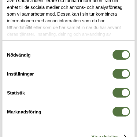
även sådana identifierare och annan information från din
OM VARUMÄRKET
enhet till de sociala medier och annons- och analysföretag
som vi samarbetar med. Dessa kan i sin tur kombinera
informationen med annan information som du har
tillhandahållit eller som de har samlat in när du har använt
TILLBEHÖR FÄLT
deras tjänster. Insamling, delning och användning av
personuppgifter kan användas för personalisering av
annonser. Läs mer om
Google's Privacy Terms
.
Samtyckesval
Nödvändig
Inställningar
Statistik
Marknadsföring
SNUGPAK
PETZL
S
Insulated Tent Boots Black
PETZL Sm'D Wall Karbin Svart
I
235 kr
9
Medium
Visa detaljer