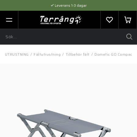
Leverans 1-3 dagar
Flexibel betalning med SVEA
Expertråd & Kvalitetsprodukter
/
UTRUSTNING
/
Fältutrustning
/
Tillbehör fält
/
Dometic GO Compact 