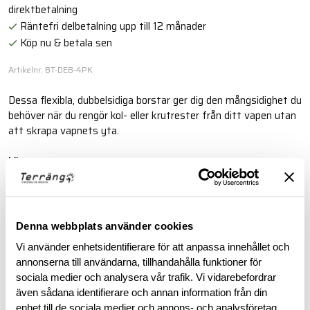
direktbetalning
Räntefri delbetalning upp till 12 månader
Köp nu & betala sen
Artikelnr: BT-DEB-4PK
Dessa flexibla, dubbelsidiga borstar ger dig den mångsidighet du
behöver när du rengör kol- eller krutrester från ditt vapen utan
att skrapa vapnets yta.
Läs mer
BESKRIVNING
Denna webbplats använder cookies
Vi använder enhetsidentifierare för att anpassa innehållet och
RECENSIONER
annonserna till användarna, tillhandahålla funktioner för
sociala medier och analysera vår trafik. Vi vidarebefordrar
även sådana identifierare och annan information från din
OM VARUMÄRKET
enhet till de sociala medier och annons- och analysföretag