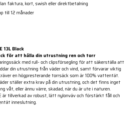
an faktura, kort, swish eller direktbetalning
p till 12 månader
 13L Black
k för att hålla din utrustning ren och torr
ringssäck med rull- och clipsförsegling för att säkerställa att
kyddar din utrustning från väder och vind, samt förvarar viktig
, kräver en högpresterande torrsäck som är 100% vattentät.
äder ställer extra krav på din utrustning, och det finns inget
ng våt, eller ännu värre, skadad, när du är ute i naturen.
 tillverkad av robust, lätt nylonväv och förstärkt fåll och
entät inneslutning.