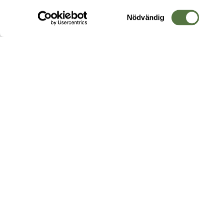
Samtyckesval
Nödvändig
Hos oss hittar du produkter av högsta kvalitet från ledande
leverantörer i branschen. I vårt utbud hittar du allt ifrån
kängor,
ryggsäckar
och skalplagg till
utrustning
för fält, sjukvård, övnin
och
vapentillbehör
, för att bara nämna ett urval av våra drygt
20 000 produkter.