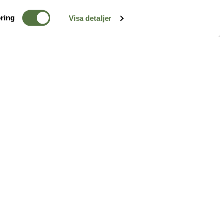
ring
Visa detaljer
TERRÄNG
FÖLJ OSS
ss
k
r & Inspiration
arhet
a tjänster