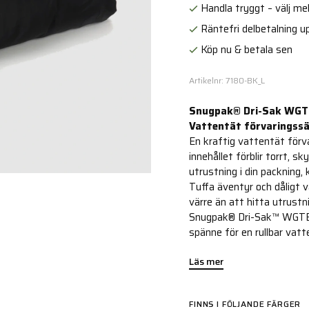
Handla tryggt – välj mell
Räntefri delbetalning up
Köp nu & betala sen
Artikelnr: 7180-BK_L
Snugpak® Dri-Sak WGTE
Vattentät förvaringssäc
En kraftig vattentät förva
innehållet förblir torrt, s
utrustning i din packning
Tuffa äventyr och dåligt v
värre än att hitta utrustni
Snugpak® Dri-Sak™ WGTE är
spänne för en rullbar vatt
Läs mer
FINNS I FÖLJANDE FÄRGER