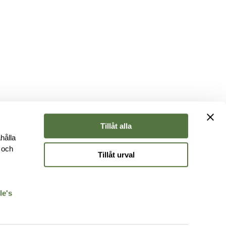
Tillåt alla
hålla
e och
Tillåt urval
r
le's