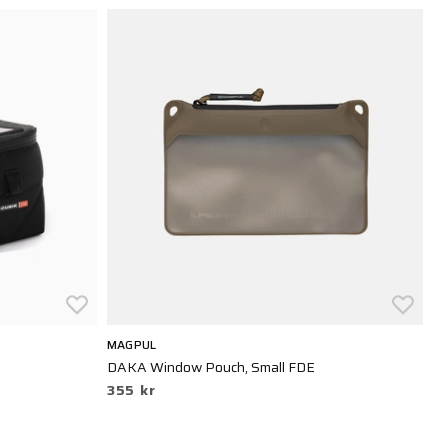
MAGPUL
M
DAKA Window Pouch, Small FDE
DA
355 kr
4