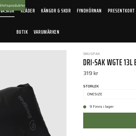
itetsprodukter
 VÄSKOR
KLÄDER
KÄNGOR & SKOR
FYNDHÖRNAN
PRESENTKORT
BUTIK
VARUMÄRKEN
i-Sak WGTE 13L Black
SNUGPAK
DRI-SAK WGTE 13L 
319 kr
STORLEK
ONESIZE
9 Finns i lager