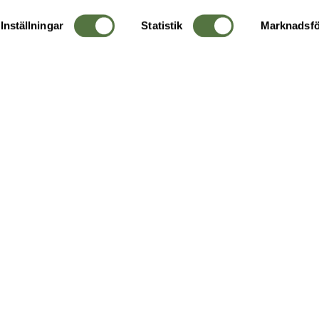
Inställningar
Statistik
Marknadsfö
KUNDTJÄNST
OM 
Ångra order
Om o
Företagskund
Buti
g
Kontakta oss
Guide
Köpvillkor
Hållb
Personuppgiftspolicy
Ledig
Returer & byten
FAQ - Vanliga frågor
Recensera