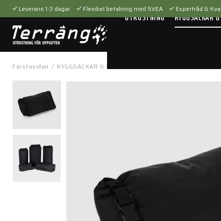
Leverans 1-3 dagar
Flexibel betalning med SVEA
Expertråd & Kval
UTRUSTNING
RYGGSÄCKAR &
Förstasidan
/
RYGGSÄCKAR & VÄSKOR
/
Tillbehör
/
Packfickor
/
Dr