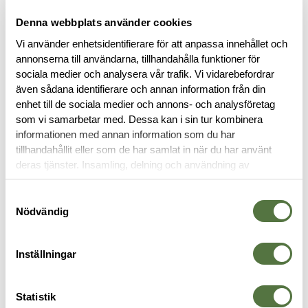
Denna webbplats använder cookies
OM VARUMÄRKET
Vi använder enhetsidentifierare för att anpassa innehållet och
annonserna till användarna, tillhandahålla funktioner för
sociala medier och analysera vår trafik. Vi vidarebefordrar
även sådana identifierare och annan information från din
RELATERADE PRODUKTER
enhet till de sociala medier och annons- och analysföretag
som vi samarbetar med. Dessa kan i sin tur kombinera
informationen med annan information som du har
tillhandahållit eller som de har samlat in när du har använt
deras tjänster. Insamling, delning och användning av
personuppgifter kan användas för personalisering av
annonser. Läs mer om
Google's Privacy Terms
.
Samtyckesval
Nödvändig
Inställningar
SNIGEL
Knee Pads 2.0
Statistik