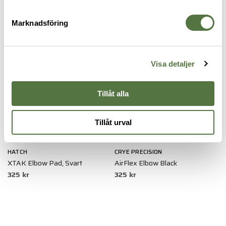
345 kr
ARMBÅGSSKYDD
Marknadsföring
Visa detaljer
Tillåt alla
Tillåt urval
HATCH
CRYE PRECISION
XTAK Elbow Pad, Svart
AirFlex Elbow Black
325 kr
325 kr