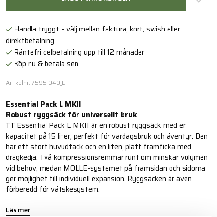
Handla tryggt – välj mellan faktura, kort, swish eller
direktbetalning
Räntefri delbetalning upp till 12 månader
Köp nu & betala sen
Artikelnr: 7595-040_L
Essential Pack L MKII
Robust ryggsäck för universellt bruk
TT Essential Pack L MKII är en robust ryggsäck med en
kapacitet på 15 liter, perfekt för vardagsbruk och äventyr. Den
har ett stort huvudfack och en liten, platt framficka med
dragkedja. Två kompressionsremmar runt om minskar volymen
vid behov, medan MOLLE-systemet på framsidan och sidorna
ger möjlighet till individuell expansion. Ryggsäcken är även
förberedd för vätskesystem.
Läs mer