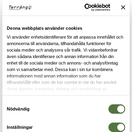
FINNS I FÖLJANDE FÄRGER
Denna webbplats använder cookies
Vi använder enhetsidentifierare för att anpassa innehållet och
annonserna till användarna, tillhandahålla funktioner för
sociala medier och analysera vår trafik. Vi vidarebefordrar
även sådana identifierare och annan information från din
enhet till de sociala medier och annons- och analysföretag
BESKRIVNING
som vi samarbetar med. Dessa kan i sin tur kombinera
informationen med annan information som du har
tillhandahållit eller som de har samlat in när du har använt
SPECIFIKATIONER
deras tjänster. Insamling, delning och användning av
personuppgifter kan användas för personalisering av
RECENSIONER
annonser. Läs mer om
Google's Privacy Terms
.
Samtyckesval
Nödvändig
OM VARUMÄRKET
Inställningar