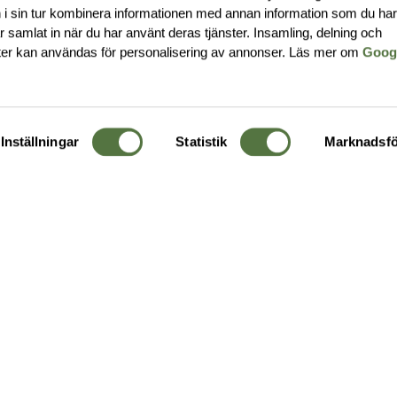
i sin tur kombinera informationen med annan information som du ha
har samlat in när du har använt deras tjänster. Insamling, delning och
ter kan användas för personalisering av annonser. Läs mer om
Goog
Inställningar
Statistik
Marknadsfö
KUNDTJÄNST
OM 
Ångra order
Om o
Företagskund
Buti
g
Kontakta oss
Guide
Köpvillkor
Hållb