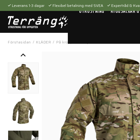
Leverans 1-3 dagar
Flexibel betalning med SVEA
Expertråd & Kval
UTRUSTNING
RYGGSÄCKAR &
Förstasidan
/
KLÄDER
/
På kroppen
/
Skjortor
/
Field Shirt G3 Mult