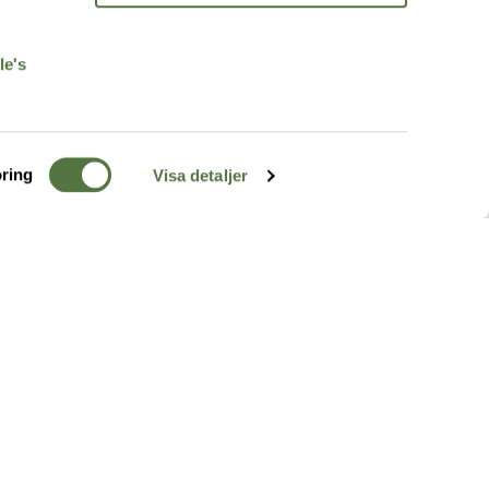
r
le's
ring
Visa detaljer
TERRÄNG
FÖLJ OSS
ss
k
r & Inspiration
arhet