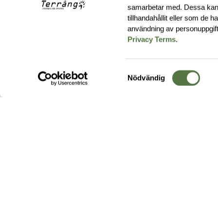
samarbetar med. Dessa kan 
tillhandahållit eller som de 
användning av personuppgif
Privacy Terms
.
Samtyckesval
Nödvändig
Hos oss hittar du produkter av högsta kvalitet från ledande
leverantörer i branschen. I vårt utbud hittar du allt ifrån
kängor,
ryggsäckar
och skalplagg till
utrustning
för fält, sjukvård, övnin
och
vapentillbehör
, för att bara nämna ett urval av våra drygt
20 000 produkter.