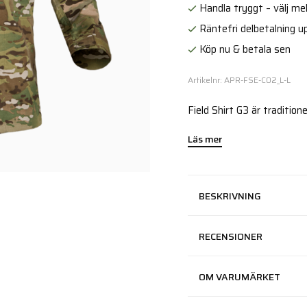
Handla tryggt – välj mell
Räntefri delbetalning up
Köp nu & betala sen
Artikelnr: APR-FSE-C02_L-L
Field Shirt G3 är traditione
Läs mer
BESKRIVNING
RECENSIONER
OM VARUMÄRKET