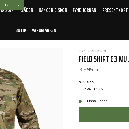
itetsprodukter
 VÄSKOR
KLÄDER
KÄNGOR & SKOR
FYNDHÖRNAN
PRESENTKORT
BUTIK
VARUMÄRKEN
iCam
CRYE PRECISION
FIELD SHIRT G3 M
3 895 kr
STORLEK
LARGE LONG
1 Finns i lager