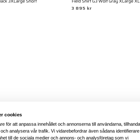
Black 3XLarge Short
Field Shirt G3 Wolf Gray XLarge X
3 895 kr
r cookies
re för att anpassa innehållet och annonserna till användarna, tillhanda
 och analysera vår trafik. Vi vidarebefordrar även sådana identifierar
nhet till de sociala medier och annons- och analysföretag som vi