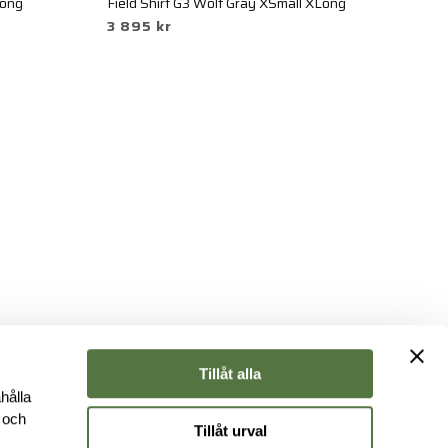
Long
Field Shirt G3 Wolf Gray XSmall XLong
Fi
3 895 kr
3
Tillåt alla
hålla
e och
Tillåt urval