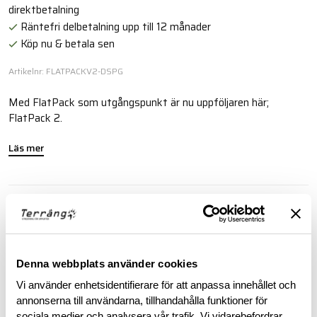
direktbetalning
Räntefri delbetalning upp till 12 månader
Köp nu & betala sen
Artikelnr: FLATPACKV2-DSPG
Med FlatPack som utgångspunkt är nu uppföljaren här;
FlatPack 2.
Läs mer
BESKRIVNING
RECENSIONER
Denna webbplats använder cookies
Vi använder enhetsidentifierare för att anpassa innehållet och
OM VARUMÄRKET
annonserna till användarna, tillhandahålla funktioner för
sociala medier och analysera vår trafik. Vi vidarebefordrar