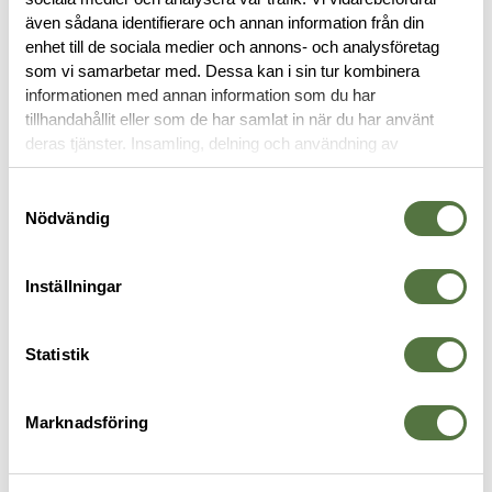
även sådana identifierare och annan information från din
enhet till de sociala medier och annons- och analysföretag
RYGGSÄCKAR
som vi samarbetar med. Dessa kan i sin tur kombinera
informationen med annan information som du har
tillhandahållit eller som de har samlat in när du har använt
Legitimering krävs
deras tjänster. Insamling, delning och användning av
personuppgifter kan användas för personalisering av
PRO Mission
annonser. Läs mer om
Google's Privacy Terms
.
Samtyckesval
Nödvändig
Inställningar
ARC'TERYX PRO
5.11 TACTICAL
V
Statistik
Assault Pack 30 Crocodile
LV18 1.0 Black
4
3 695 kr
1 695 kr
G
Marknadsföring
2