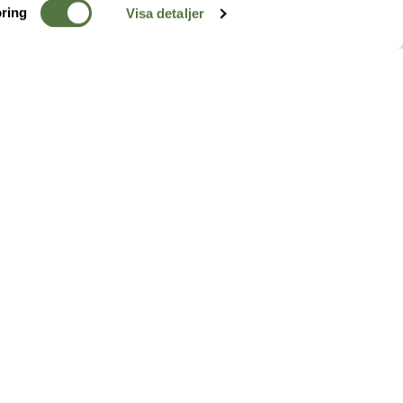
ring
Visa detaljer
TERRÄNG
FÖLJ OSS
ss
k
r & Inspiration
arhet
a tjänster