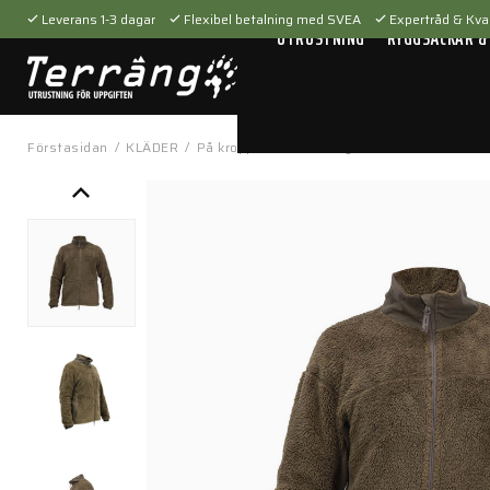
Leverans 1-3 dagar
Flexibel betalning med SVEA
Expertråd & Kval
UTRUSTNING
RYGGSÄCKAR &
Förstasidan
/
KLÄDER
/
På kroppen
/
Mellanlager
/
Fleece Jacket 1.