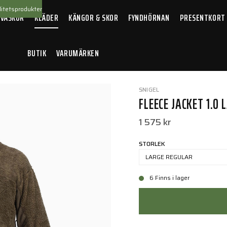
itetsprodukter
 VÄSKOR
KLÄDER
KÄNGOR & SKOR
FYNDHÖRNAN
PRESENTKORT
BUTIK
VARUMÄRKEN
0
SNIGEL
FLEECE JACKET 1.0
1 575 kr
STORLEK
LARGE REGULAR
6 Finns i lager