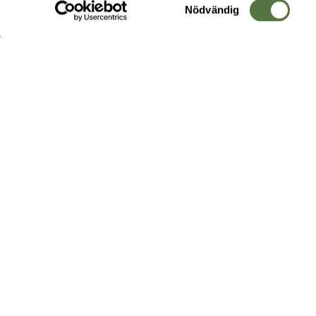
Samtyckesval
Nödvändig
Hos oss hittar du produkter av högsta kvalitet från ledande
leverantörer i branschen. I vårt utbud hittar du allt ifrån
kängor,
ryggsäckar
och skalplagg till
utrustning
för fält, sjukvård, övnin
och
vapentillbehör
, för att bara nämna ett urval av våra drygt
20 000 produkter.