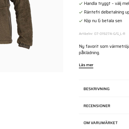
Handla tryggt – välj mell
Räntefri delbetalning up
Köp nu & betala sen
Artikelnr: 07-01927A-G/G_L-R
Ny favorit som värmetröja
påklädning.
Läs mer
BESKRIVNING
RECENSIONER
OM VARUMÄRKET