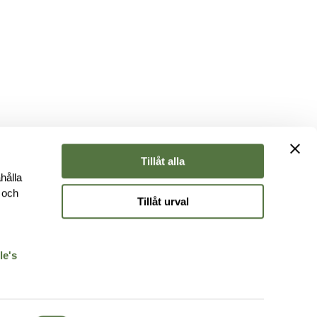
Tillåt alla
hålla
e och
Tillåt urval
r
le's