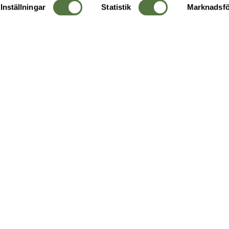
Inställningar
Statistik
Marknadsfö
KUNDTJÄNST
OM 
Ångra order
Om o
Företagskund
Buti
g
Kontakta oss
Guide
Köpvillkor
Hållb
Personuppgiftspolicy
Ledig
Returer & byten
FAQ - Vanliga frågor
Recensera