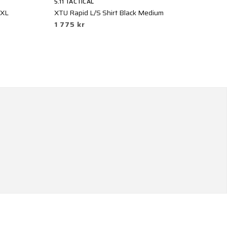
5.11 TACTICAL
5.
XXL
XTU Rapid L/S Shirt Black Medium
XT
1 775 kr
1