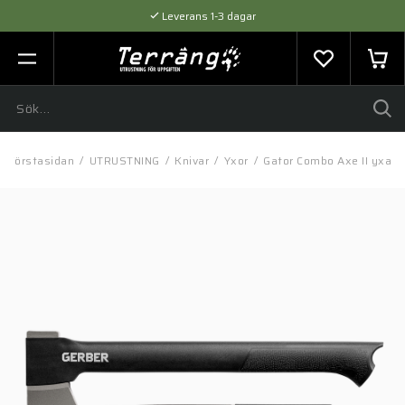
Leverans 1-3 dagar
Flexibel betalning med SVEA
Expertråd & Kvalitetsprodukter
Förstasidan
/
UTRUSTNING
/
Knivar
/
Yxor
/
Gator Combo Axe II yxa