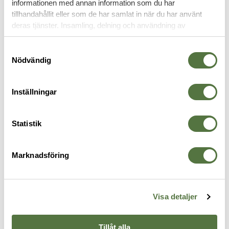
informationen med annan information som du har
tillhandahållit eller som de har samlat in när du har använt
YXOR
deras tjänster. Insamling, delning och användning av
personuppgifter kan användas för personalisering av
annonser. Läs mer om
Google's Privacy Terms
.
Samtyckesval
Nödvändig
Inställningar
Statistik
Marknadsföring
GERBER
GERBER
G
Pack Hatchet - Flat Sage
Gator Combo yxa med kniv
B
599 kr
799 kr
9
Visa detaljer
Tillåt alla