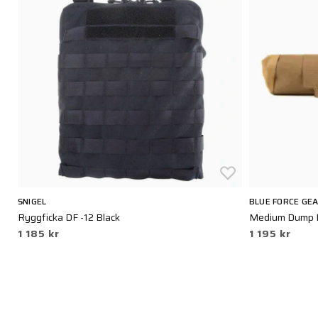
SNIGEL
BLUE FORCE GE
Ryggficka DF -12 Black
Medium Dump P
1 185 kr
1 195 kr