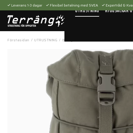
Leverans 1-3 dagar
Flexibel betalning med SVEA
Expertråd & Kval
UTRUSTNING
RYGGSÄCKAR &
Förstasidan
/
UTRUSTNING
/
Bärsystem
/
Fickor & hållare
/
GP Pou