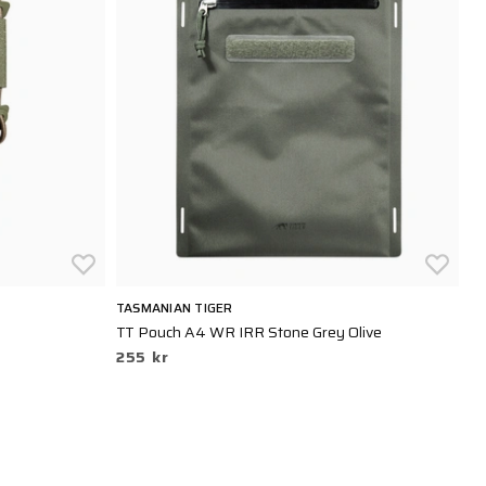
TASMANIAN TIGER
TA
TT Pouch A4 WR IRR Stone Grey Olive
Ta
255 kr
4