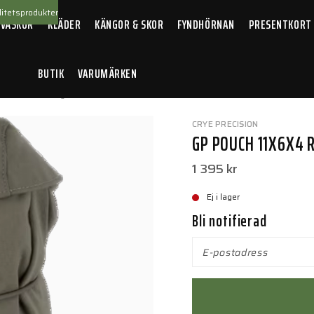
itetsprodukter
 VÄSKOR
KLÄDER
KÄNGOR & SKOR
FYNDHÖRNAN
PRESENTKORT
BUTIK
VARUMÄRKEN
ch 11x6x4 Ranger Green
CRYE PRECISION
GP POUCH 11X6X4 
1 395 kr
Ej i lager
Bli notifierad