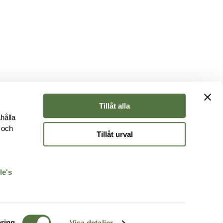
Tillåt alla
hålla
e och
Tillåt urval
r
le's
ring
Visa detaljer