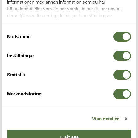
informationen med annan information som du har
VAPENVÅRD
tillhandahållit eller som de har samlat in när du har använt
deras tjänster. Insamling, delning och användning av
personuppgifter kan användas för personalisering av
annonser. Läs mer om
Google's Privacy Terms
.
Samtyckesval
Nödvändig
Inställningar
Statistik
BREAKTHROUGH
BREAKTHROUGH
B
Marknadsföring
GI Field Cleaning Kit
BCT Vision Series Airgun /
B
315 kr
Rimfire Cleaning Kit - .17 / .22 Cal
B
715 kr
1
Visa detaljer
Tillåt alla