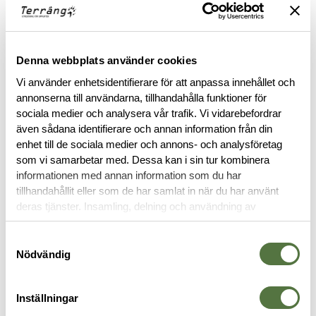
Läs mer
FINNS I FÖLJANDE FÄRGER
Denna webbplats använder cookies
Vi använder enhetsidentifierare för att anpassa innehållet och
annonserna till användarna, tillhandahålla funktioner för
sociala medier och analysera vår trafik. Vi vidarebefordrar
även sådana identifierare och annan information från din
enhet till de sociala medier och annons- och analysföretag
som vi samarbetar med. Dessa kan i sin tur kombinera
BESKRIVNING
informationen med annan information som du har
tillhandahållit eller som de har samlat in när du har använt
deras tjänster. Insamling, delning och användning av
SPECIFIKATIONER
personuppgifter kan användas för personalisering av
annonser. Läs mer om
Google's Privacy Terms
.
Samtyckesval
Nödvändig
RECENSIONER
OM VARUMÄRKET
Inställningar