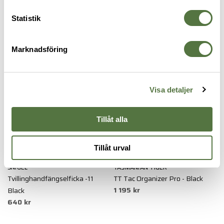
Statistik
FICKOR & HÅLLARE
Marknadsföring
Visa detaljer
Tillåt alla
Tillåt urval
SNIGEL
TASMANIAN TIGER
T
Tvillinghandfängselficka -11
TT Tac Organizer Pro - Black
T
1 195 kr
4
Black
640 kr