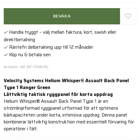
BEVAKA
Handla tryggt – välj mellan faktura, kort, swish eller
direktbetalning
Räntefri delbetalning upp till 12 månader
Köp nu & betala sen
Artikelnr: MF-BP-T1HW-RG
Velocity Systems Helium Whisper® Assault Back Panel
Type 1 Ranger Green
Lättviktig taktisk ryggpanel för korta uppdrag
Helium Whisper® Assault Back Panel Type 1 är en
strömlinjeformad ryggpanel utformad för att optimera
bärkapaciteten under korta, intensiva uppdrag. Denna panel
kombinerar lättviktig konstruktion med essentiell förvaring för
operatörer i fält.