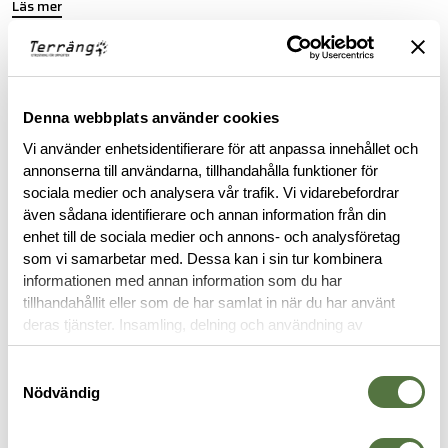
Läs mer
FINNS I FÖLJANDE FÄRGER
Denna webbplats använder cookies
Vi använder enhetsidentifierare för att anpassa innehållet och
annonserna till användarna, tillhandahålla funktioner för
sociala medier och analysera vår trafik. Vi vidarebefordrar
även sådana identifierare och annan information från din
enhet till de sociala medier och annons- och analysföretag
BESKRIVNING
som vi samarbetar med. Dessa kan i sin tur kombinera
informationen med annan information som du har
tillhandahållit eller som de har samlat in när du har använt
SPECIFIKATIONER
deras tjänster. Insamling, delning och användning av
personuppgifter kan användas för personalisering av
RECENSIONER
annonser. Läs mer om
Google's Privacy Terms
.
Samtyckesval
Nödvändig
OM VARUMÄRKET