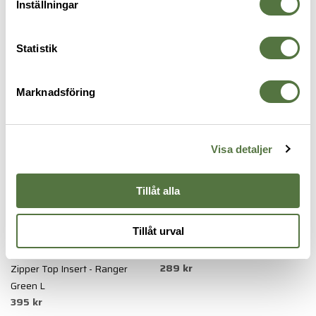
Inställningar
FICKOR & HÅLLARE
Statistik
Marknadsföring
Visa detaljer
Tillåt alla
Tillåt urval
VELOCITY SYSTEMS
TASMANIAN TIGER
B
SCARAB™ LT Kangaroo Pouch
TT Universal Pouch M Olive
H
289 kr
Zipper Top Insert - Ranger
V
1
Green L
395 kr