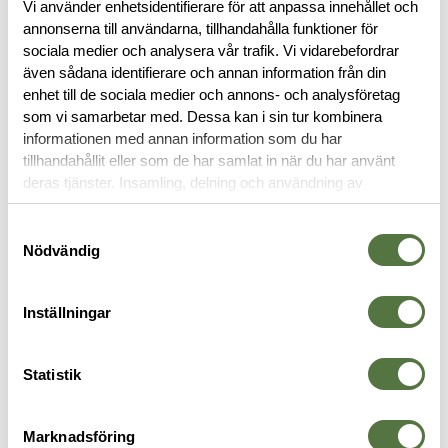
Vi använder enhetsidentifierare för att anpassa innehållet och
annonserna till användarna, tillhandahålla funktioner för
BESKRIVNING
sociala medier och analysera vår trafik. Vi vidarebefordrar
även sådana identifierare och annan information från din
enhet till de sociala medier och annons- och analysföretag
RECENSIONER
som vi samarbetar med. Dessa kan i sin tur kombinera
informationen med annan information som du har
tillhandahållit eller som de har samlat in när du har använt
OM VARUMÄRKET
deras tjänster. Insamling, delning och användning av
personuppgifter kan användas för personalisering av
annonser. Läs mer om
Google's Privacy Terms
.
Samtyckesval
Nödvändig
MAGASINFICKOR
Inställningar
Statistik
Marknadsföring