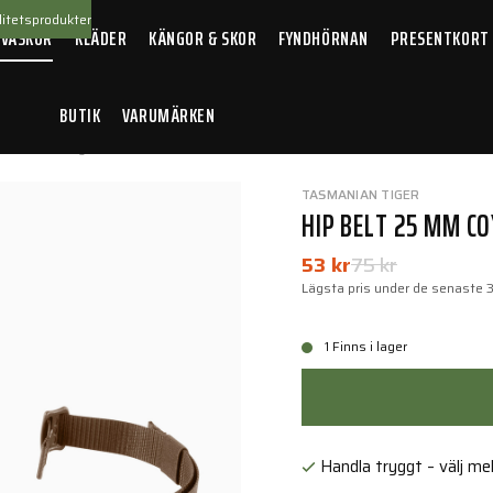
itetsprodukter
 VÄSKOR
KLÄDER
KÄNGOR & SKOR
FYNDHÖRNAN
PRESENTKORT
BUTIK
VARUMÄRKEN
lt 25 mm Coyote brown
TASMANIAN TIGER
HIP BELT 25 MM C
53 kr
75 kr
Lägsta pris under de senaste 
1 Finns i lager
Handla tryggt – välj mell