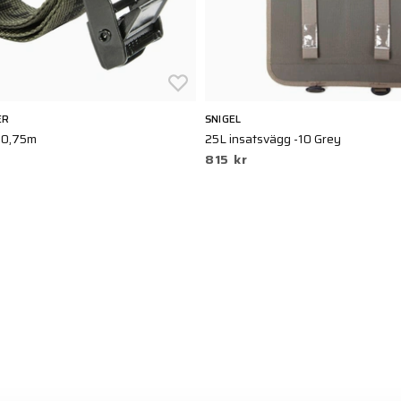
ER
SNIGEL
 0,75m
25L insatsvägg -10 Grey
815 kr