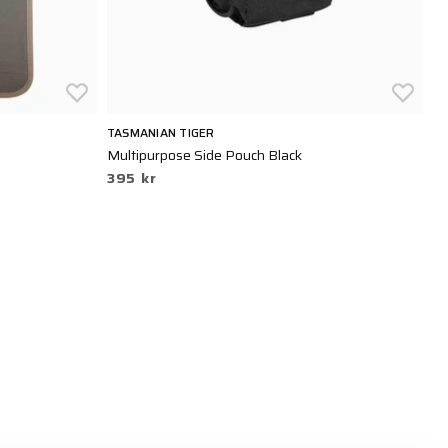
TASMANIAN TIGER
S
Multipurpose Side Pouch Black
Aq
395 kr
2