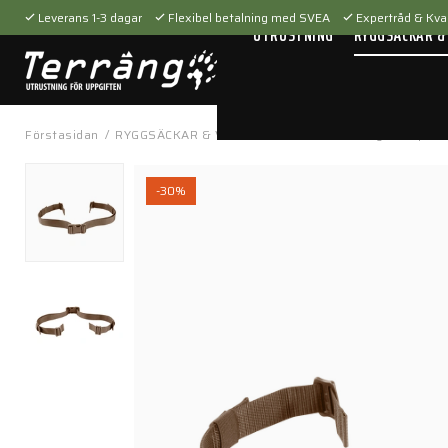
Leverans 1-3 dagar
Flexibel betalning med SVEA
Expertråd & Kval
UTRUSTNING
RYGGSÄCKAR &
Förstasidan
/
RYGGSÄCKAR & VÄSKOR
/
Tillbehör
/
Övrigt
/
Hip Be
-30%