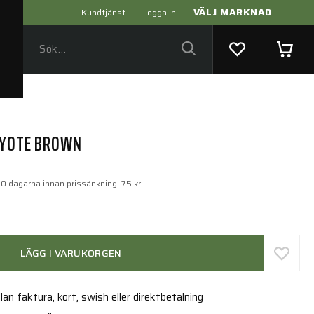
VÄLJ MARKNAD
Kundtjänst
Logga in
OYOTE BROWN
30 dagarna innan prissänkning:
75 kr
LÄGG I VARUKORGEN
an faktura, kort, swish eller direktbetalning