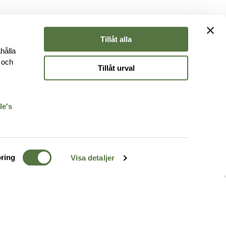
Tillåt alla
hålla
e och
Tillåt urval
r
le's
ring
Visa detaljer
TERRÄNG
FÖLJ OSS