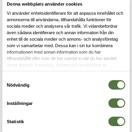
Denna webbplats använder cookies
Vi använder enhetsidentifierare för att anpassa innehållet och
annonserna till användarna, tillhandahålla funktioner för
sociala medier och analysera vår trafik. Vi vidarebefordrar
även sådana identifierare och annan information från din
enhet till de sociala medier och annons- och analysföretag
som vi samarbetar med. Dessa kan i sin tur kombinera
BESKRIVNING
informationen med annan information som du har
tillhandahållit eller som de har samlat in när du har använt
RECENSIONER
deras tjänster. Insamling, delning och användning av
personuppgifter kan användas för personalisering av
annonser. Läs mer om
Google's Privacy Terms
.
Samtyckesval
OM VARUMÄRKET
Nödvändig
Inställningar
KLOCKOR
Statistik
Beställningsvara
Beställningsvara