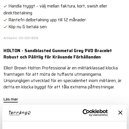
Handla tryggt – välj mellan faktura, kort, swish eller
direktbetalning
Räntefri delbetalning upp till 12 månader
Köp nu & betala sen
Artikelnr: 101-001-B09
HOLTON - Sandblasted Gunmetal Grey PVD Bracelet
Robust och Pålitlig för Krävande Förhållanden
Elliot Brown Holton Professional är en militärklassad klocka
framtagen för att möta de tuffaste utmaningarna.
Ursprungligen utvecklad för en specialenhet inom militären, är
detta en klocka byggd för att tåla extrema påfrestningar.
Läs mer
FINNS I FÖLJANDE FÄRGER