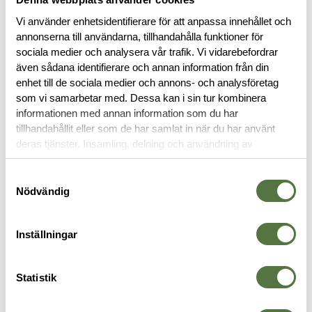
Vi använder enhetsidentifierare för att anpassa innehållet och
annonserna till användarna, tillhandahålla funktioner för
sociala medier och analysera vår trafik. Vi vidarebefordrar
även sådana identifierare och annan information från din
enhet till de sociala medier och annons- och analysföretag
BESKRIVNING
som vi samarbetar med. Dessa kan i sin tur kombinera
informationen med annan information som du har
tillhandahållit eller som de har samlat in när du har använt
RECENSIONER
deras tjänster. Insamling, delning och användning av
personuppgifter kan användas för personalisering av
OM VARUMÄRKET
annonser. Läs mer om
Google's Privacy Terms
.
Samtyckesval
Nödvändig
Inställningar
VAPENTILLBEHÖR
Statistik