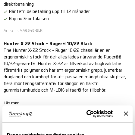
direktbetalning
Räntefri delbetalning upp till 12 månader
Köp nu & betala sen
Artikelnr: MAG548-BLK
Hunter X-22 Stock – Ruger® 10/22 Black
The Hunter X-22 Stock - Ruger 10/22 chassi är en en
ergonomiskt stock för det allestädes närvarande Ruger®®
10/22-geväret®. Hunter X-22 är tillverkad av högkvalitativ
förstärkt polymer och har ett ergonomiskt grepp, justerbar
draglängd och kamhöjd för att passa en mängd olika skyttar,
flera monteringsalternativ för slingor, en halkfri
gummistumkudde och M-LOK-slitsar® för tillbehör.
Läs mer
FINNS I FÖLJANDE FÄRGER
Denna webbplats använder cookies