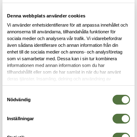
IAS (Integrated Attachment System) medger montering av
fickor på både dess in- och utsida. Detta system minimerar
vikten och optimerar ventilationen.
Denna webbplats använder cookies
Vi använder enhetsidentifierare för att anpassa innehållet och
Läs mer
annonserna till användarna, tillhandahålla funktioner för
sociala medier och analysera vår trafik. Vi vidarebefordrar
även sådana identifierare och annan information från din
BESKRIVNING
enhet till de sociala medier och annons- och analysföretag
som vi samarbetar med. Dessa kan i sin tur kombinera
informationen med annan information som du har
RECENSIONER
tillhandahållit eller som de har samlat in när du har använt
deras tjänster. Insamling, delning och användning av
personuppgifter kan användas för personalisering av
OM VARUMÄRKET
annonser. Läs mer om
Google's Privacy Terms
.
Samtyckesval
Nödvändig
VÄSTAR & RIGGAR
Inställningar