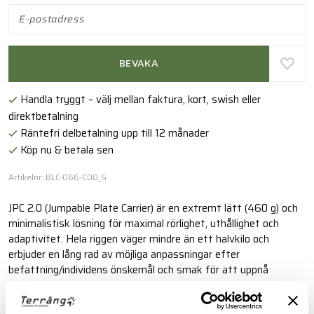
BEVAKA
Handla tryggt – välj mellan faktura, kort, swish eller
direktbetalning
Räntefri delbetalning upp till 12 månader
Köp nu & betala sen
Artikelnr: BLC-066-C00_S
JPC 2.0 (Jumpable Plate Carrier) är en extremt lätt (460 g) och
minimalistisk lösning för maximal rörlighet, uthållighet och
adaptivitet. Hela riggen väger mindre än ett halvkilo och
erbjuder en lång rad av möjliga anpassningar efter
befattning/individens önskemål och smak för att uppnå
maximalt skydd, komfort och användarvänlighet. SKELETAL™
CUMMERBUND system tillsammans med Cryes patenterade