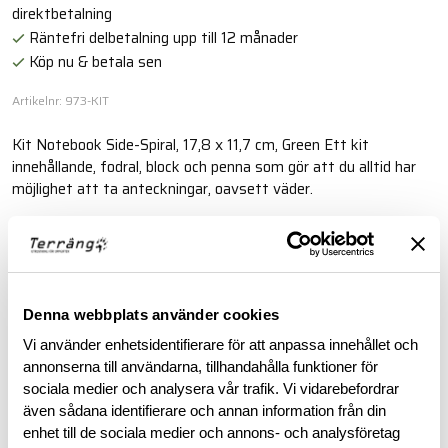
direktbetalning
Räntefri delbetalning upp till 12 månader
Köp nu & betala sen
Artikelnr: 973-KIT
Kit Notebook Side-Spiral, 17,8 x 11,7 cm, Green Ett kit
innehållande, fodral, block och penna som gör att du alltid har
möjlighet att ta anteckningar, oavsett väder.
Läs mer
BESKRIVNING
Denna webbplats använder cookies
Vi använder enhetsidentifierare för att anpassa innehållet och
annonserna till användarna, tillhandahålla funktioner för
RECENSIONER
sociala medier och analysera vår trafik. Vi vidarebefordrar
även sådana identifierare och annan information från din
OM VARUMÄRKET
enhet till de sociala medier och annons- och analysföretag